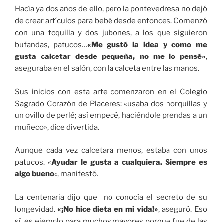
Hacía ya dos años de ello, pero la pontevedresa no dejó
de crear artículos para bebé desde entonces. Comenzó
con una toquilla y dos jubones, a los que siguieron
bufandas, patucos…
«Me gustó la idea y como me
gusta calcetar desde pequeña, no me lo pensé»
,
aseguraba en el salón, con la calceta entre las manos.
Sus inicios con esta arte comenzaron en el Colegio
Sagrado Corazón de Placeres: «usaba dos horquillas y
un ovillo de perlé; así empecé, haciéndole prendas a un
muñeco», dice divertida.
Aunque cada vez calcetara menos, estaba con unos
patucos. «
Ayudar le gusta a cualquiera. Siempre es
algo bueno
«, manifestó.
La centenaria dijo que no conocía el secreto de su
longevidad.
«¡No hice dieta en mi vida!»
, aseguró. Eso
sí, es ejemplo para muchos mayores porque fue de las