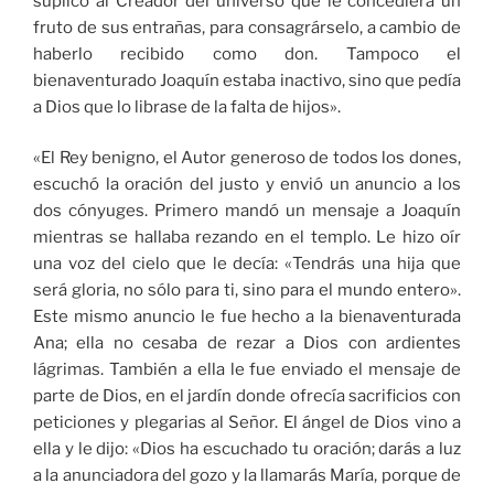
suplicó al Creador del universo que le concediera un
fruto de sus entrañas, para consagrárselo, a cambio de
haberlo recibido como don. Tampoco el
bienaventurado Joaquín estaba inactivo, sino que pedía
a Dios que lo librase de la falta de hijos».
«El Rey benigno, el Autor generoso de todos los dones,
escuchó la oración del justo y envió un anuncio a los
dos cónyuges. Primero mandó un mensaje a Joaquín
mientras se hallaba rezando en el templo. Le hizo oír
una voz del cielo que le decía: «Tendrás una hija que
será gloria, no sólo para ti, sino para el mundo entero».
Este mismo anuncio le fue hecho a la bienaventurada
Ana; ella no cesaba de rezar a Dios con ardientes
lágrimas. También a ella le fue enviado el mensaje de
parte de Dios, en el jardín donde ofrecía sacrificios con
peticiones y plegarias al Señor. El ángel de Dios vino a
ella y le dijo: «Dios ha escuchado tu oración; darás a luz
a la anunciadora del gozo y la llamarás María, porque de