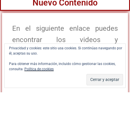
Nuevo Contenido
En el siguiente enlace puedes
encontrar los videos y
Privacidad y cookies: este sitio usa cookies. Si continúas navegando por
documentos del encuentro de
él, aceptas su uso.
consiliarios y presidentes que
Para obtener más información, incluido cómo gestionar las cookies,
consulta:
Política de cookies
tuvo lugar los días 20 a 22 de
enero:
Encuentro nacional de
presidentes y consiliarios
diocesanos de Vida Ascendente