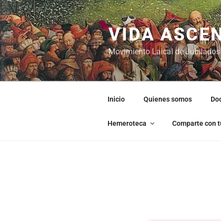
VIDA ASCE
Movimiento Laical de Jubilados
Inicio
Quienes somos
Do
Hemeroteca
Comparte con t