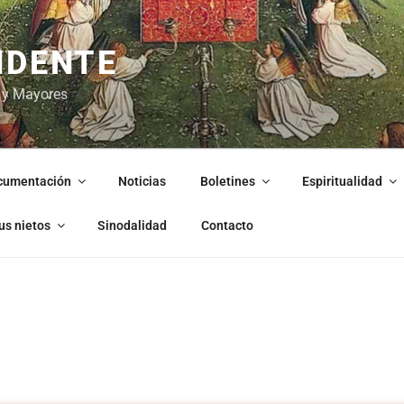
NDENTE
 y Mayores
cumentación
Noticias
Boletines
Espiritualidad
us nietos
Sinodalidad
Contacto