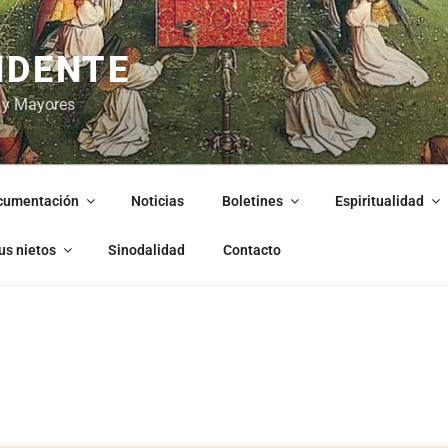
NDENTE
 y Mayores
cumentación
Noticias
Boletines
Espiritualidad
us nietos
Sinodalidad
Contacto