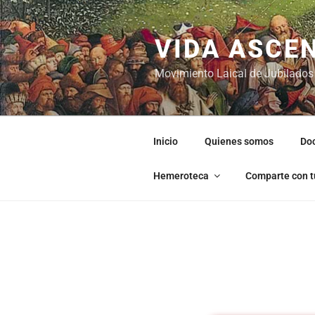
VIDA ASCE
Movimiento Laical de Jubilados
Inicio
Quienes somos
Do
Hemeroteca
Comparte con t