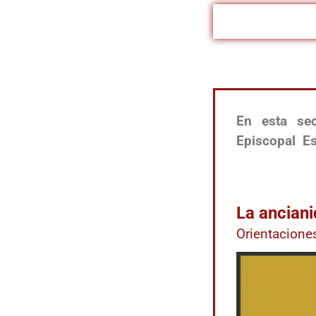
En esta se
Episcopal E
La anciani
Orientacione