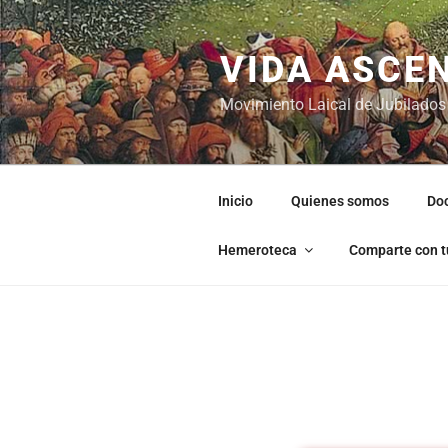
VIDA ASCE
Movimiento Laical de Jubilados
Inicio
Quienes somos
Do
Hemeroteca
Comparte con t