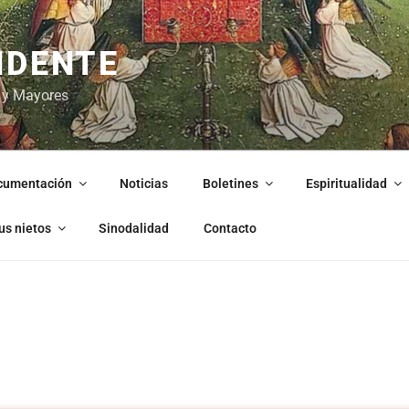
NDENTE
 y Mayores
cumentación
Noticias
Boletines
Espiritualidad
us nietos
Sinodalidad
Contacto