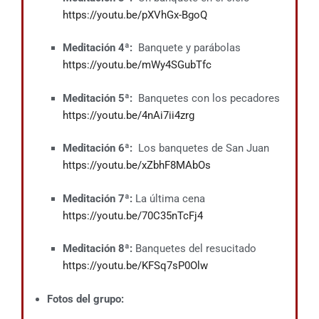
https://youtu.be/pXVhGx-BgoQ
Meditación 4ª:
Banquete y parábolas
https://youtu.be/mWy4SGubTfc
Meditación 5ª:
Banquetes con los pecadores
https://youtu.be/4nAi7ii4zrg
Meditación
6ª:
Los banquetes de San Juan
https://youtu.be/xZbhF8MAbOs
Meditación
7ª:
La última cena
https://youtu.be/70C35nTcFj4
Meditación
8ª:
Banquetes del resucitado
https://youtu.be/KFSq7sP0Olw
Fotos del grupo: