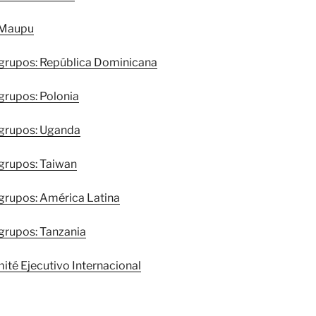
 Maupu
 grupos: República Dominicana
grupos: Polonia
 grupos: Uganda
 grupos: Taiwan
 grupos: América Latina
grupos: Tanzania
ité Ejecutivo Internacional