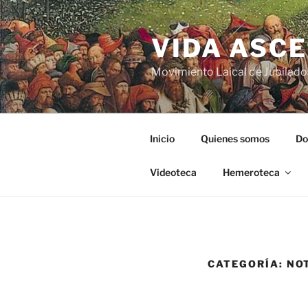
VIDA ASC
Movimiento Laical de Jubilado
Inicio
Quienes somos
Do
Videoteca
Hemeroteca
CATEGORÍA:
NO