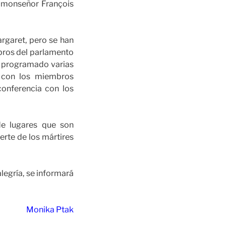
l, monseñor François
rgaret, pero se han
mbros del parlamento
n programado varias
3 con los miembros
conferencia con los
de lugares que son
erte de los mártires
alegría, se informará
Monika Ptak