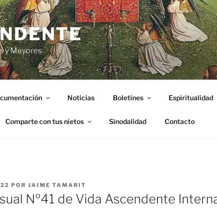
ENDENTE
s y Mayores
cumentación
Noticias
Boletines
Espiritualidad
Comparte con tus nietos
Sinodalidad
Contacto
022
POR
JAIME TAMARIT
sual Nº41 de Vida Ascendente Intern