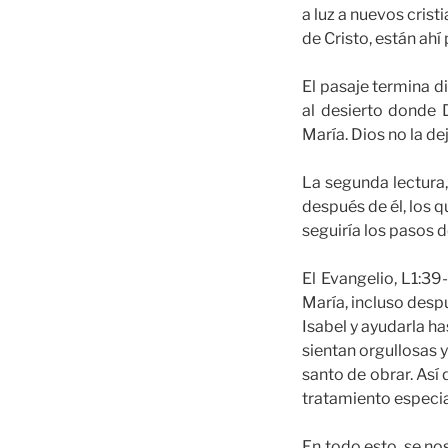
a luz a nuevos crist
de Cristo, están ahí 
El pasaje termina d
al desierto donde D
María. Dios no la de
La segunda lectura,
después de él, los q
seguiría los pasos d
El Evangelio, L1:39
María, incluso desp
Isabel y ayudarla ha
sientan orgullosas 
santo de obrar. Así
tratamiento especia
En todo esto, se no