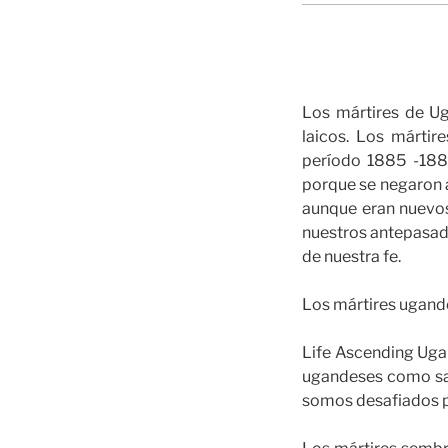
Los mártires de Ug
laicos. Los mártir
período 1885 -188
porque se negaron a
aunque eran nuevos
nuestros antepasado
de nuestra fe.
Los mártires ugande
Life Ascending Ugan
ugandeses como san
somos desafiados po