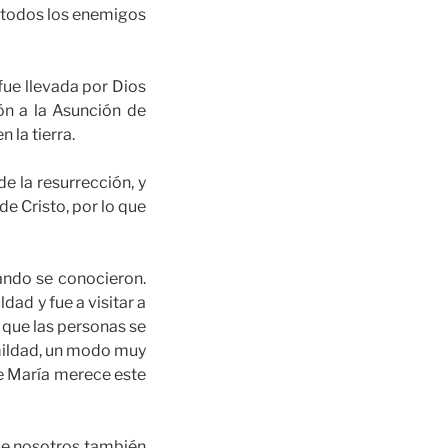
 y todos los enemigos
fue llevada por Dios
ión a la Asunción de
 la tierra.
e la resurrección, y
de Cristo, por lo que
uando se conocieron.
ad y fue a visitar a
e que las personas se
umildad, un modo muy
ue María merece este
que nosotros también