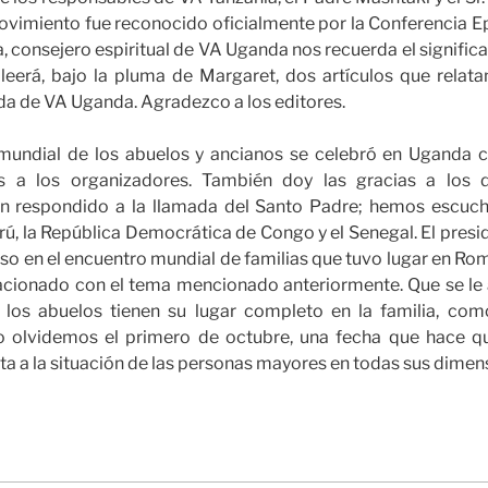
ovimiento fue reconocido oficialmente por la Conferencia E
 consejero espiritual de VA Uganda nos recuerda el significad
leerá, bajo la pluma de Margaret, dos artículos que relat
da de VA Uganda. Agradezco a los editores.
mundial de los abuelos y ancianos se celebró en Uganda c
as a los organizadores. También doy las gracias a los d
n respondido a la llamada del Santo Padre; hemos escuch
Perú, la República Democrática de Congo y el Senegal. El pres
so en el encuentro mundial de familias que tuvo lugar en R
elacionado con el tema mencionado anteriormente. Que se le
los abuelos tienen su lugar completo en la familia, com
o olvidemos el primero de octubre, una fecha que hace q
a a la situación de las personas mayores en todas sus dimen