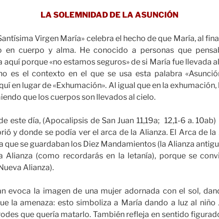
LA SOLEMNIDAD DE LA ASUNCIÓN
antísima Virgen María» celebra el hecho de que María, al final
elo en cuerpo y alma. He conocido a personas que pensa
aquí porque «no estamos seguros» de si María fue llevada al c
o es el contexto en el que se usa esta palabra «Asunció
quí en lugar de «Exhumación». Al igual que en la exhumación, 
endo que los cuerpos son llevados al cielo.
de este día, (Apocalipsis de San Juan 11,19a; 12,1-6 a. 10ab)
ió y donde se podía ver el arca de la Alianza. El Arca de la 
a que se guardaban los Diez Mandamientos (la Alianza antigu
a Alianza (como recordarás en la letanía), porque se convi
 Nueva Alianza).
an evoca la imagen de una mujer adornada con el sol, dand
ue la amenaza: esto simboliza a María dando a luz al niño 
des que quería matarlo. También refleja en sentido figurado