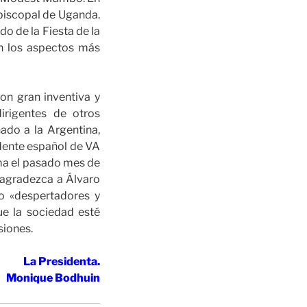
piscopal de Uganda.
o de la Fiesta de la
an los aspectos más
on gran inventiva y
irigentes de otros
ado a la Argentina,
idente español de VA
oma el pasado mes de
 agradezca a Álvaro
o «despertadores y
ue la sociedad esté
siones.
La Presidenta.
Monique Bodhuin