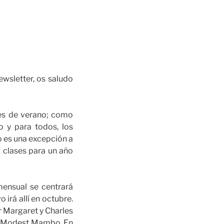
wsletter, os saludo
nes de verano; como
o y para todos, los
no es una excepción a
 a clases para un año
mensual se centrará
 irá allí en octubre.
r Margaret y Charles
Sr. Modest Mambo. En