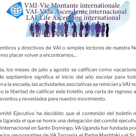
mbros y directivos de VAI o simples lectores de nuestra Ne
como placer volver a encontrarnos…
ia, los meses de julio y agosto se califican como vacacio
de septiembre significa el inicio del año escolar para tod
 a la escuela, las actividades asociativas se reinician y VAI 
o la libertad de calificar este boletín, una carta de regreso
eventos y novedades para nuestro movimiento.
mité Ejecutivo ha decidido que el contenido del boletín 
s Uganda el que se honra: una delegación del comité ejecutivo
n Internacional en Santo Domingo, VA Uganda fue fundada po
e los responsables de VA Tanzania, el Padre Mashtaki y el 