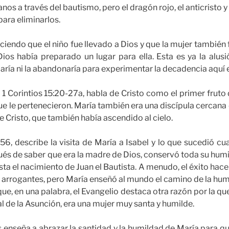
ianos a través del bautismo, pero el dragón rojo, el anticristo
para eliminarlos.
iciendo que el niño fue llevado a Dios y que la mujer también 
ios había preparado un lugar para ella. Esta es ya la alus
jaría ni la abandonaría para experimentar la decadencia aquí en
 1 Corintios 15:20-27a, habla de Cristo como el primer fruto d
ue le pertenecieron. María también era una discípula cercana 
e Cristo, que también había ascendido al cielo.
-56, describe la visita de María a Isabel y lo que sucedió c
ués de saber que era la madre de Dios, conservó toda su humild
sta el nacimiento de Juan el Bautista. A menudo, el éxito hac
y arrogantes, pero María enseñó al mundo el camino de la h
 que, en una palabra, el Evangelio destaca otra razón por la q
l de la Asunción, era una mujer muy santa y humilde.
s enseña a abrazar la santidad y la humildad de María para 