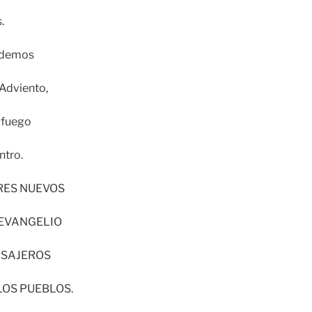
.
endemos
 Adviento,
y fuego
ntro.
ES NUEVOS
 EVANGELIO
NSAJEROS
LOS PUEBLOS.