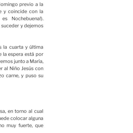
domingo previo a la
 y coincide con la
 es Nochebuena!).
r suceder y dejemos
 la cuarta y última
 la espera está por
oremos junto a María,
r al Niño Jesús con
zo carne, y puso su
a, en torno al cual
uede colocar alguna
no muy fuerte, que