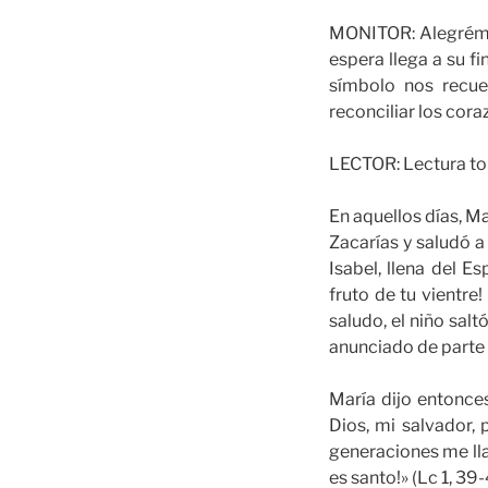
MONITOR: Alegrémon
espera llega a su f
símbolo nos recue
reconciliar los cor
LECTOR: Lectura to
En aquellos días, Ma
Zacarías y saludó a 
Isabel, llena del E
fruto de tu vientre
saludo, el niño salt
anunciado de parte 
María dijo entonce
Dios, mi salvador,
generaciones me ll
es santo!» (Lc 1, 39-