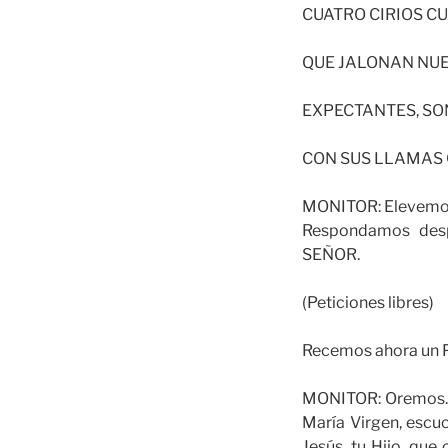
CUATRO CIRIOS C
QUE JALONAN NUE
EXPECTANTES, S
CON SUS LLAMAS 
MONITOR: Elevemos a
Respondamos des
SEÑOR.
(Peticiones libres)
Recemos ahora un P
MONITOR: Oremos. P
María Virgen, escu
Jesús, tu Hijo, que