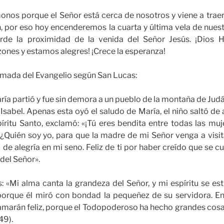
os porque el Señor está cerca de nosotros y viene a traern
in, por eso hoy encenderemos la cuarta y última vela de nues
rde la proximidad de la venida del Señor Jesús. ¡Dios 
azones y estamos alegres! ¡Crece la esperanza!
mada del Evangelio según San Lucas:
ría partió y fue sin demora a un pueblo de la montaña de Judá
Isabel. Apenas esta oyó el saludo de María, el niño saltó de 
spíritu Santo, exclamó: «¡Tú eres bendita entre todas las muj
! ¿Quién soy yo, para que la madre de mi Señor venga a vis
ó de alegría en mi seno. Feliz de ti por haber creído que se c
del Señor».
s: «Mi alma canta la grandeza del Señor, y mi espíritu se e
 porque él miró con bondad la pequeñez de su servidora. En
amarán feliz, porque el Todopoderoso ha hecho grandes cosa
49).