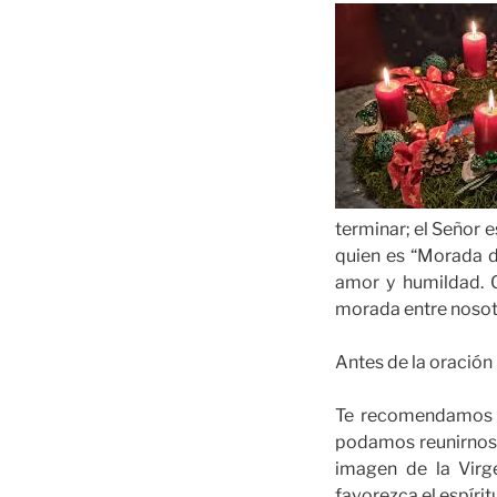
terminar; el Señor e
quien es “Morada d
amor y humildad. Q
morada entre nosotro
Antes de la oración
Te recomendamos po
podamos reunirnos 
imagen de la Virg
favorezca el espíri