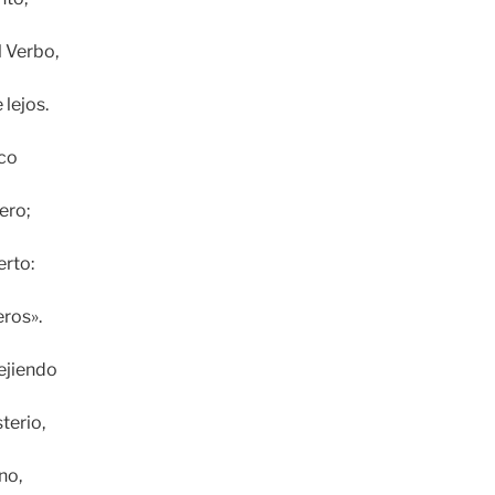
l Verbo,
 lejos.
eco
ero;
erto:
eros».
tejiendo
terio,
no,