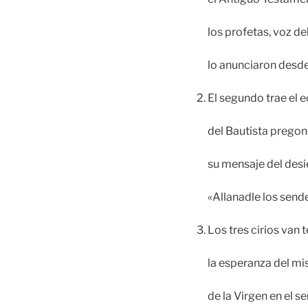
los profetas, voz de
lo anunciaron desde
El segundo trae el 
del Bautista pregon
su mensaje del desi
«Allanadle los send
Los tres cirios van 
la esperanza del mis
de la Virgen en el se