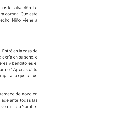
os la salvación. La
tra corona. Que este
Hecho Niño viene a
. Entró en la casa de
alegría en su seno, e
eres y bendito es el
itarme? Apenas oí tu
umplirá lo que te fue
stremece de gozo en
 adelante todas las
s en mí: ¡su Nombre