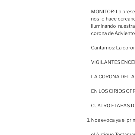
MONITOR: La presenc
nos lo hace cercano;
iluminando nuestr
corona de Adviento
Cantamos: La coron
VIGILANTES ENC
LA CORONA DEL A
EN LOS CIRIOS O
CUATRO ETAPAS D
Nos evoca ya el pri
el Antiguo Testame