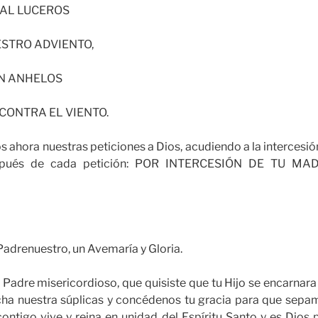
UAL LUCEROS
STRO ADVIENTO,
ON ANHELOS
CONTRA EL VIENTO.
hora nuestras peticiones a Dios, acudiendo a la intercesión
pués de cada petición: POR INTERCESIÓN DE TU M
adrenuestro, un Avemaría y Gloria.
adre misericordioso, que quisiste que tu Hijo se encarnara 
cha nuestra súplicas y concédenos tu gracia para que sepa
 contigo vive y reina en unidad del Espíritu Santo y es Dios p