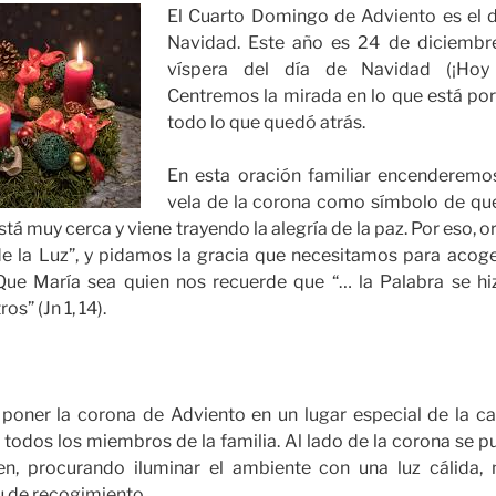
El Cuarto Domingo de Adviento es el 
Navidad. Este año es 24 de diciembre
víspera del día de Navidad (¡Hoy
Centremos la mirada en lo que está po
todo lo que quedó atrás.
En esta oración familiar encenderemos
vela de la corona como símbolo de que
stá muy cerca y viene trayendo la alegría de la paz. Por eso, 
e la Luz”, y pidamos la gracia que necesitamos para acoge
ue María sea quien nos recuerde que “… la Palabra se hi
s” (Jn 1, 14).
ner la corona de Adviento en un lugar especial de la cas
todos los miembros de la familia. Al lado de la corona se p
en, procurando iluminar el ambiente con una luz cálida, 
tu de recogimiento.