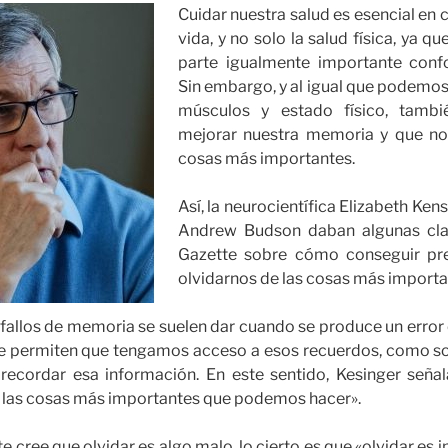
Cuidar nuestra salud es esencial en 
vida, y no solo la salud física, ya 
parte igualmente importante con
Sin embargo, y al igual que podemos
músculos y estado físico, tamb
mejorar nuestra memoria y que no 
cosas más importantes.
Así, la neurocientífica Elizabeth Ken
Andrew Budson daban algunas cla
Gazette sobre cómo conseguir pr
olvidarnos de las cosas más importa
 fallos de memoria se suelen dar cuando se produce un error 
ue permiten que tengamos acceso a esos recuerdos, como son 
ecordar esa información. En este sentido, Kesinger seña
e las cosas más importantes que podemos hacer».
cree que olvidar es algo malo, lo cierto es que «olvidar es 