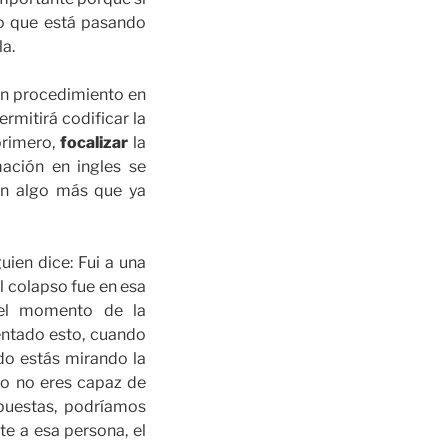
lo que está pasando
la.
un procedimiento en
mitirá codificar la
primero,
focalizar
la
ación en ingles se
n algo más que ya
ien dice: Fui a una
l colapso fue en esa
n el momento de la
entado esto, cuando
do estás mirando la
to no eres capaz de
spuestas, podríamos
te a esa persona, el