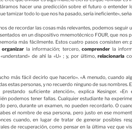
táramos hacer una predicción sobre el futuro o entender 
e tamizar todo lo que nos ha pasado, sería ineficiente», seña
nos de recordar las cosas más relevantes, podemos seguir 
esentados en un dispositivo mnemotécnico FOUR, que nos per
memoria más fácilmente. Estos cuatro pasos consisten en: 
,
organizar
la información; tercero,
comprender
la inform
«understand» de ahí la «U» ; y, por último,
relacionarla
co
cho más fácil decirlo que hacerlo». «A menudo, cuando algu
todas estas personas, y no recuerdo ninguno de sus nombres. E
 prestando suficiente atención», explica Kesinger. «E
ién podemos tener fallas. Cualquier estudiante ha experim
do pero, durante un examen, no pueden recordarlo. O cuan
 sabes el nombre de esa persona, pero justo en ese momen
onces cuando, en lugar de tratar de generar posibles re
erales de recuperación, como pensar en la última vez que vis