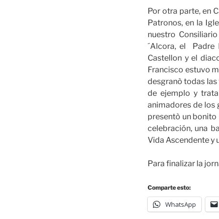
Por otra parte, en C
Patronos, en la Igl
nuestro Consiliari
´Alcora, el Padre 
Castellon y el diac
Francisco estuvo mu
desgranò todas las 
de ejemplo y trata
animadores de los g
presentò un bonito 
celebración, una b
Vida Ascendente y u
Para finalizar la jo
Comparte esto:
WhatsApp