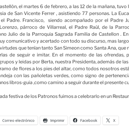
astellòn, el martes 6 de febrero, a las 12 de la mañana, tuvo l
esia de San Vicente Ferrer , asistiendo 77 personas. La Eucar
o el Padre. Francisco, siendo acompañado por el Padre J
Lorenzo, párroco de Villarreal, el Padre Raùl, de la Parro
ono Julio de la Parroquia Sagrada Familia de Castellon . En
y comunicativo y acertado con todo su discurso, mas largo 
virtudes que tenìan tanto San Simeon como Santa Ana, que n
rlas de seguir e imitar. En el momento de las ofrendas, 
rupos y leidas por Berta, nuestra Presidenta, además de las d
ramo de flores a los pies del altar, como todos nosotros es
andeja con las pañoletas verdes, como signo de pertenenc
nos libros-guia ,como camino a seguir durante el presente cu
rnada festiva de los Patronos fuimos a celebrarlo en un Restau
Correo electrónico
Imprimir
Facebook
X