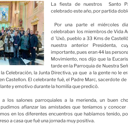
La fiesta de nuestros Santo P
celebrado este año, por partida dobl
Por una parte el miércoles di
celebraban los miembros de Vida As
d ´Uxò, pueblo a 33 Kms de Castellò
nuestra anterior Presidenta, c
importante, pues eran 44 las persona
Movimiento, nos dijo que la Eucarist
tarde en la Parroquia de Nuestra Señ
a Celebraciòn, la Junta Directiva, ya que a la gente no le era
n Castellon. El celebrante fuè, el Padre Marc, sacerdote de
llante y emotivo durante la homilía que predicò.
os a los salones parroquiales a la merienda, un buen ch
 pudimos afianzar las amistades que teníamos y conocer 
mos en los diferentes encuentros que habíamos tenido, p
eso a casa que fuè una jornada muy positiva.