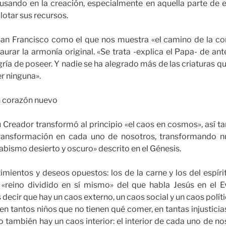
usando en la creación, especialmente en aquella parte de e
otar sus recursos.
a San Francisco como el que nos muestra «el camino de la co
aurar la armonía original. «Se trata -explica el Papa- de ant
gría de poseer. Y nadie se ha alegrado más de las criaturas qu
r ninguna».
un corazón nuevo
u Creador transformó al principio «el caos en cosmos», así ta
transformación en cada uno de nosotros, transformando nu
abismo desierto y oscuro» descrito en el Génesis.
timientos y deseos opuestos: los de la carne y los del espír
e «reino dividido en sí mismo» del que habla Jesús en el E
ecir que hay un caos externo, un caos social y un caos polít
n tantos niños que no tienen qué comer, en tantas injusticias 
o también hay un caos interior: el interior de cada uno de n