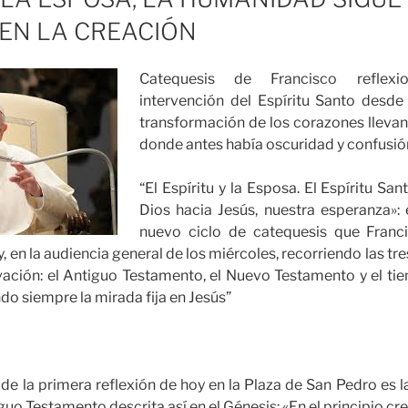
EN LA CREACIÓN
Catequesis de Francisco reflex
intervención del Espíritu Santo desde 
transformación de los corazones lleva
donde antes había oscuridad y confusió
“El Espíritu y la Esposa. El Espíritu Sa
Dios hacia Jesús, nuestra esperanza»: 
nuevo ciclo de catequesis que Franci
hoy, en la audiencia general de los miércoles, recorriendo las t
alvación: el Antiguo Testamento, el Nuevo Testamento y el tiem
o siempre la mirada fija en Jesús”
 de la primera reflexión de hoy en la Plaza de San Pedro es la
uo Testamento descrita así en el Génesis: «En el principio creó