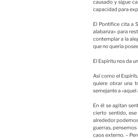
causado y sigue ca
capacidad para expl
El Pontífice cita 
alabanza» para rest
contemplar a la ale
que no quería posee
El Espíritu nos da 
Así como el Espírit
quiere obrar una 
semejante a «aquel 
En él se agitan sen
cierto sentido, es
alrededor podemos d
guerras, pensemos e
caos externo. – Per