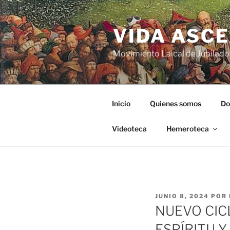
VIDA ASC
Movimiento Laical de Jubilado
Inicio
Quienes somos
Do
Videoteca
Hemeroteca
JUNIO 8, 2024
POR
NUEVO CIC
ESPÍRITU 