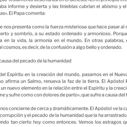
taba informe y desierta y las tinieblas cubrían el abismo y e
uas». El Papa comenta:
 se nos presenta como la fuerza misteriosa que hace pasar a
sierto y sombrío, a su estado ordenado y armonioso. Porque
a en la vida, la armonía en el mundo. En otras palabras, 
al cosmos, es decir, de la confusión a algo bello y ordenado.
 causa del pecado de la humanidad
 del Espíritu en la creación del mundo, pasamos en el Nue
 afirma un Salmo, renueva la faz de la tierra. El Apóstol 
un nuevo elemento en la relación entre el Espíritu y la crea
me y sufre como con dolores de parto», que sufre a causa del
 nos concierne de cerca y dramáticamente. El Apóstol ve la c
a corrupción y el pecado de la humanidad que la ha arrastrado
iendo tan cierto hoy como entonces. Vemos los estragos 