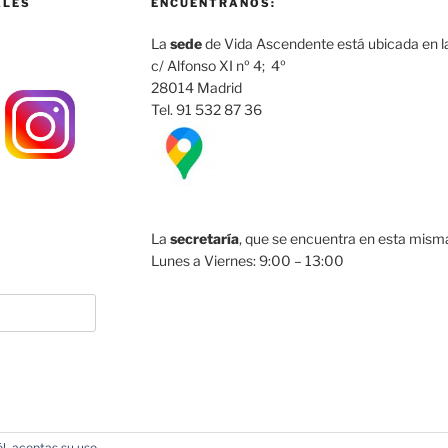
ALES
ENCUÉNTRANOS:
La
sede
de Vida Ascendente está ubicada en la
c/ Alfonso XI nº 4; 4º
28014 Madrid
Tel. 91 532 87 36
La
secretaría
, que se encuentra en esta misma 
Lunes a Viernes: 9:00 – 13:00
l, aceptas su uso.