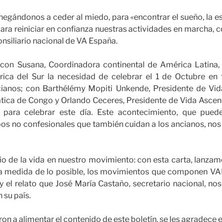
negándonos a ceder al miedo, para «encontrar el sueño, la es
ara reiniciar en confianza nuestras actividades en marcha, 
onsiliario nacional de VA España.
con Susana, Coordinadora continental de América Latina,
ca del Sur la necesidad de celebrar el 1 de Octubre en 
cianos; con Barthélémy Mopiti Unkende, Presidente de Vid
ica de Congo y Orlando Ceceres, Presidente de Vida Ascen
s para celebrar este día. Este acontecimiento, que puede
os no confesionales que también cuidan a los ancianos, nos
o de la vida en nuestro movimiento: con esta carta, lanzam
 la medida de lo posible, los movimientos que componen 
 y el relato que José María Castaño, secretario nacional, n
 su país.
on a alimentar el contenido de este boletín, se les agradec