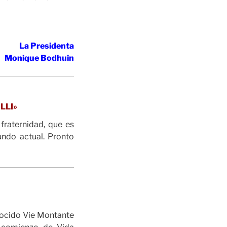
La Presidenta
M
onique Bodhuin
LLI»
fraternidad, que es
undo actual. Pronto
nocido Vie Montante