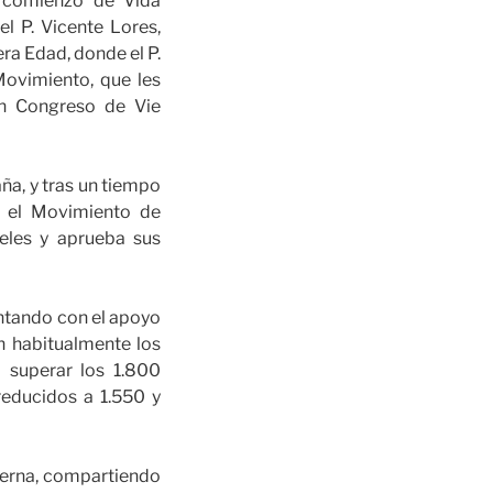
e comienzo de Vida
l P. Vicente Lores,
ra Edad, donde el P.
Movimiento, que les
 un Congreso de Vie
a, y tras un tiempo
e el Movimiento de
eles y aprueba sus
ontando con el apoyo
n habitualmente los
 superar los 1.800
reducidos a 1.550 y
terna, compartiendo