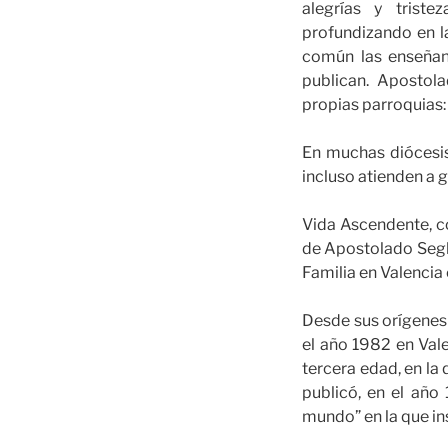
alegrías y triste
profundizando en l
común las enseñan
publican. Apostolad
propias parroquias: 
En muchas diócesis
incluso atienden a 
Vida Ascendente, c
de Apostolado Segl
Familia en Valencia
Desde sus orígenes
el año 1982 en Vale
tercera edad, en la 
publicó, en el año
mundo” en la que ins