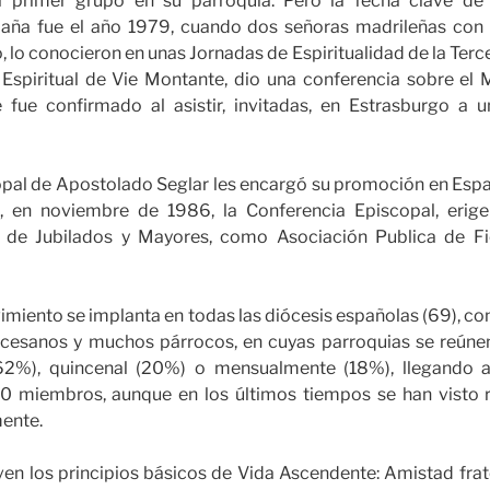
el primer grupo en su parroquia. Pero la fecha clave d
ña fue el año 1979, cuando dos señoras madrileñas con e
 lo conocieron en unas Jornadas de Espiritualidad de la Terce
 Espiritual de Vie Montante, dio una conferencia sobre el 
 fue confirmado al asistir, invitadas, en Estrasburgo a
pal de Apostolado Seglar les encargó su promoción en Españ
n, en noviembre de 1986, la Conferencia Episcopal, erig
 de Jubilados y Mayores, como Asociación Publica de Fi
miento se implanta en todas las diócesis españolas (69), c
cesanos y muchos párrocos, en cuyas parroquias se reúne
62%), quincenal (20%) o mensualmente (18%), llegando a
0 miembros, aunque en los últimos tiempos se han visto 
ente.
iven los principios básicos de Vida Ascendente: Amistad fra