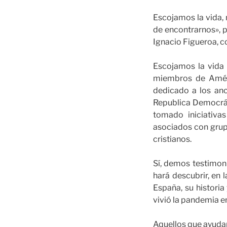
Escojamos la vida, 
de encontrarnos», p
Ignacio Figueroa, c
Escojamos la vida 
miembros de Améri
dedicado a los an
Republica Democrát
tomado iniciativa
asociados con grup
cristianos.
Sí, demos testimoni
hará descubrir, en
España, su historia
vivió la pandemia en
Aquellos que ayudar