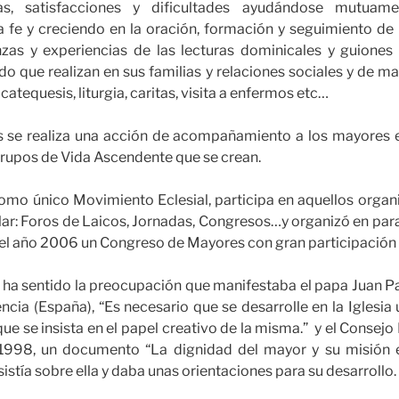
zas, satisfacciones y dificultades ayudándose mutuament
a fe y creciendo en la oración, formación y seguimiento de 
zas y experiencias de las lecturas dominicales y guiones
o que realizan en sus familias y relaciones sociales y de ma
catequesis, liturgia, caritas, visita a enfermos etc…
 se realiza una acción de acompañamiento a los mayores e
grupos de Vida Ascendente que se crean.
omo único Movimiento Eclesial, participa en aquellos organ
ar: Foros de Laicos, Jornadas, Congresos…y organizó en para
 el año 2006 un Congreso de Mayores con gran participación 
 ha sentido la preocupación que manifestaba el papa Juan Pa
ncia (España), “Es necesario que se desarrolle en la Iglesia 
que se insista en el papel creativo de la misma.” y el Consejo
 1998, un documento “La dignidad del mayor y su misión en
istía sobre ella y daba unas orientaciones para su desarrollo.