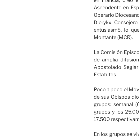
en Francia, creó 
Ascendente en Espa
Operario Diocesano,
Dierykx, Consejero
entusiasmó, lo que
Montante (MCR).
La Comisión Episco
de amplia difusió
Apostolado Seglar
Estatutos.
Poco a poco el Movi
de sus Obispos dio
grupos: semanal (
grupos y los 25.00
17.500 respectivam
En los grupos se v