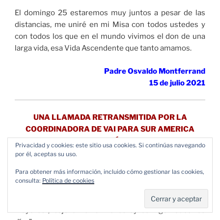
El domingo 25 estaremos muy juntos a pesar de las
distancias, me uniré en mi Misa con todos ustedes y
con todos los que en el mundo vivimos el don de una
larga vida, esa Vida Ascendente que tanto amamos.
Padre Osvaldo Montferrand
15 de julio 2021
UNA LLAMADA RETRANSMITIDA POR LA
COORDINADORA DE VAI PARA SUR AMERICA
PARA CELEBRAR EL DÍA DEL 25 DE JULIO
Privacidad y cookies: este sitio usa cookies. Si continúas navegando
por él, aceptas su uso.
Queridos amigos de Vida Ascendente
Para obtener más información, incluido cómo gestionar las cookies,
consulta:
Política de cookies
Mañana con mucho jubilo celebramos la “Primera
Jornada mundial de los abuelos y las personas
mayores”, bajo el lema “Yo estoy contigo todos los