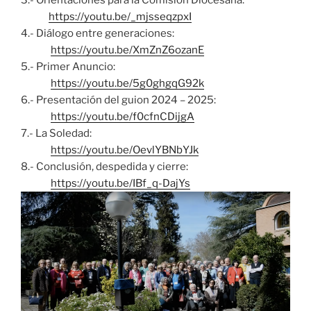
3.- Orientaciones para la Comisión Diocesana:
https://youtu.be/_mjsseqzpxI
4.- Diálogo entre generaciones:
https://youtu.be/XmZnZ6ozanE
5.- Primer Anuncio:
https://youtu.be/5g0ghgqG92k
6.- Presentación del guion 2024 – 2025:
https://youtu.be/f0cfnCDijgA
7.- La Soledad:
https://youtu.be/OevlYBNbYJk
8.- Conclusión, despedida y cierre:
https://youtu.be/IBf_q-DajYs