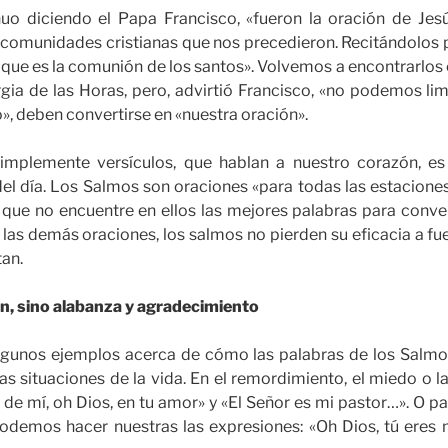
uo diciendo el Papa Francisco, «fueron la oración de Jesú
s comunidades cristianas que nos precedieron. Recitándolos 
que es la comunión de los santos». Volvemos a encontrarlos 
urgia de las Horas, pero, advirtió Francisco, «no podemos limi
», deben convertirse en «nuestra oración».
implemente versículos, que hablan a nuestro corazón, es
 del día. Los Salmos son oraciones «para todas las estacione
que no encuentre en ellos las mejores palabras para convert
 las demás oraciones, los salmos no pierden su eficacia a fuer
tan.
ón, sino alabanza y agradecimiento
algunos ejemplos acerca de cómo las palabras de los Salmo
tas situaciones de la vida. En el remordimiento, el miedo o
d de mí, oh Dios, en tu amor» y «El Señor es mi pastor…». O p
podemos hacer nuestras las expresiones: «Oh Dios, tú eres 