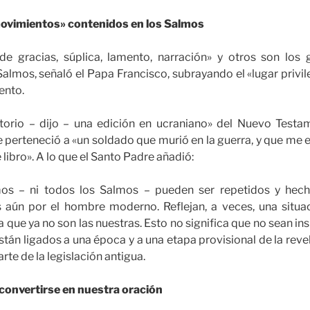
vimientos» contenidos en los Salmos
de gracias, súplica, lamento, narración» y otros son los
almos, señaló el Papa Francisco, subrayando el «lugar priv
ento.
torio – dijo – una edición en ucraniano» del Nuevo Testa
e perteneció a «un soldado que murió en la guerra, y que me e
e libro». A lo que el Santo Padre añadió:
os – ni todos los Salmos – pueden ser repetidos y hech
s aún por el hombre moderno. Reflejan, a veces, una situac
 que ya no son las nuestras. Esto no significa que no sean in
tán ligados a una época y a una etapa provisional de la rev
te de la legislación antigua.
onvertirse en nuestra oración