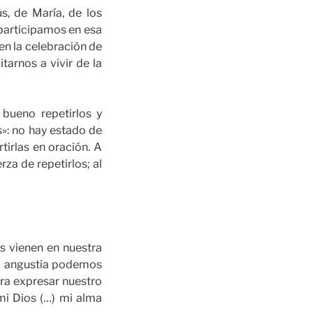
s, de María, de los
participamos en esa
en la celebración de
tarnos a vivir de la
 bueno repetirlos y
s»: no hay estado de
irlas en oración. A
za de repetirlos; al
s vienen en nuestra
 la angustia podemos
ara expresar nuestro
mi Dios (…) mi alma