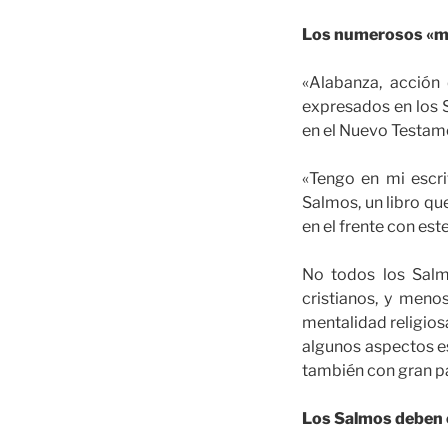
Los numerosos «mo
«Alabanza, acción 
expresados en los S
en el Nuevo Testam
«Tengo en mi escri
Salmos, un libro qu
en el frente con est
No todos los Salm
cristianos, y meno
mentalidad religiosa
algunos aspectos es
también con gran par
Los Salmos deben c