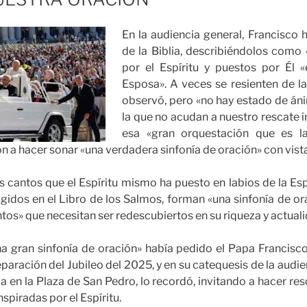
En la audiencia general, Francisco 
de la Biblia, describiéndolos como 
por el Espíritu y puestos por Él «
Esposa». A veces se resienten de la 
observó, pero «no hay estado de án
la que no acudan a nuestro rescate 
esa «gran orquestación que es l
ón a hacer sonar «una verdadera sinfonía de oración» con vista
 cantos que el Espíritu mismo ha puesto en labios de la Espo
cogidos en el Libro de los Salmos, forman «una sinfonía de or
os» que necesitan ser redescubiertos en su riqueza y actuali
a gran sinfonía de oración» había pedido el Papa Francisco
eparación del Jubileo del 2025, y en su catequesis de la audie
a en la Plaza de San Pedro, lo recordó, invitando a hacer reso
nspiradas por el Espíritu.