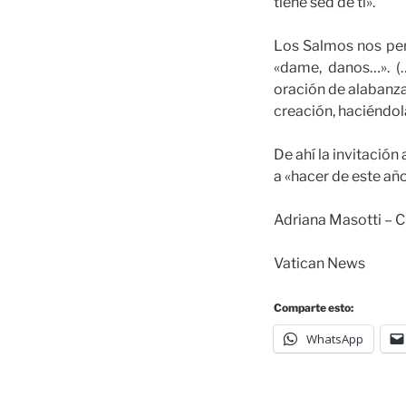
tiene sed de ti».
Los Salmos nos per
«dame, danos…». (
oración de alabanza
creación, haciéndol
De ahí la invitación
a «hacer de este año
Adriana Masotti – C
Vatican News
Comparte esto:
WhatsApp