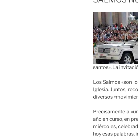
santos». La invitaci
Los Salmos «son los
Iglesia. Juntos, re
diversos «movimient
Precisamente a «un
año en curso, en pr
miércoles, celebrad
hoy esas palabras, i