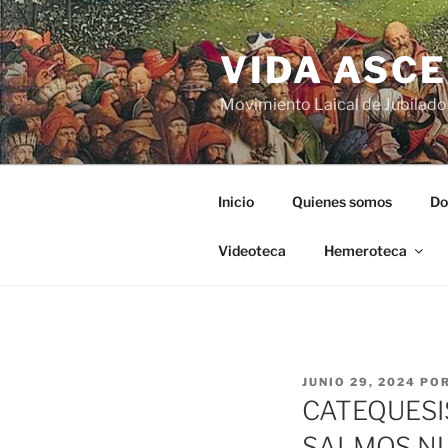
VIDA ASC
Movimiento Laical de Jubilado
Inicio
Quienes somos
Do
Videoteca
Hemeroteca
JUNIO 29, 2024
PO
CATEQUESI
SALMOS N