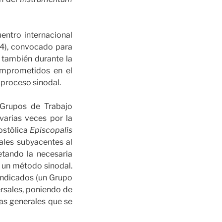
uentro internacional
24), convocado para
 también durante la
comprometidos en el
l proceso sinodal.
 Grupos de Trabajo
 varias veces por la
postólica
Episcopalis
ales subyacentes al
tando la necesaria
n un método sinodal.
 indicados (un Grupo
ersales, poniendo de
eas generales que se