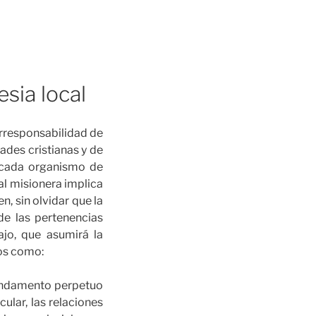
sia local
orresponsabilidad de
ades cristianas y de
en cada organismo de
al misionera implica
n, sin olvidar que la
de las pertenencias
ajo, que asumirá la
tos como:
 fundamento perpetuo
icular, las relaciones