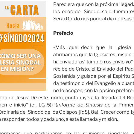
Pareciera que con la próxima llega
los ecos del Sínodo solo fueran e
Sergi Gordo nos pone al día con sus
Prefacio
«Más que decir que la Iglesia 
afirmamos que la Iglesia es misión
ha enviado, así también os envío yo” (
recibe de Cristo, el Enviado del Pad
Sostenida y guiada por el Espíritu S
da testimonio del Evangelio a cuan
no lo acogen, con la opción preferen
ión de Jesús. De este modo, contribuye a la llegada del Re
en e inicio” (cf. LG 5)» (
Informe de Síntesis
de la Primer
dinaria del Sínodo de los Obispos [IdS], 8a). Crecer como Ig
responder, todos y cada uno, a esta llamada y misión.
rmanas que participaron en las reuniones sinodales, y