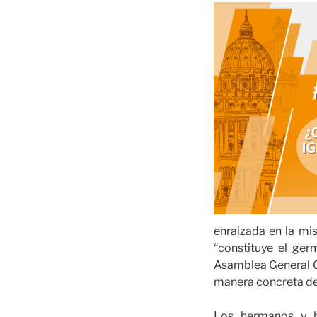
enraizada en la mis
“constituye el germ
Asamblea General Or
manera concreta de 
Los hermanos y he