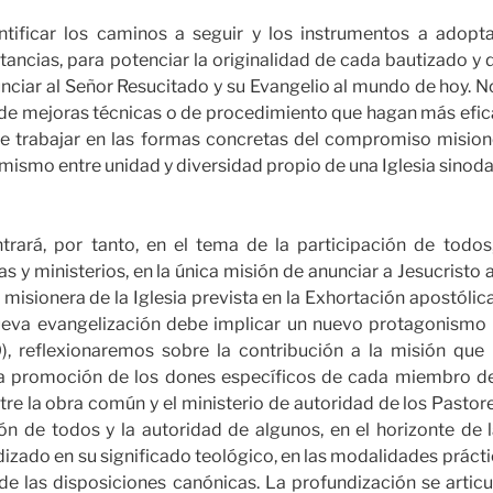
entificar los caminos a seguir y los instrumentos a adopta
tancias, para potenciar la originalidad de cada bautizado y d
nciar al Señor Resucitado y su Evangelio al mundo de hoy. No 
n de mejoras técnicas o de procedimiento que hagan más efic
o de trabajar en las formas concretas del compromiso misio
mismo entre unidad y diversidad propio de una Iglesia sinodal
trará, por tanto, en el tema de la participación de todos
s y ministerios, en la única misión de anunciar a Jesucristo a
misionera de la Iglesia prevista en la Exhortación apostólic
nueva evangelización debe implicar un nuevo protagonismo
0), reflexionaremos sobre la contribución a la misión que
a promoción de los dones específicos de cada miembro de
ntre la obra común y el ministerio de autoridad de los Pastor
ión de todos y la autoridad de algunos, en el horizonte de
dizado en su significado teológico, en las modalidades prácti
de las disposiciones canónicas. La profundización se articul