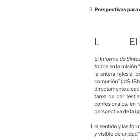
Perspectivas para 
I. El rost
El
Informe de Sínte
todos en la misión 
la entera Iglesia l
comunión” (IdS 18b)
directamente a cada 
tarea de dar testi
confesionales, en 
perspectiva de la Ig
el sentido y las fo
y visible de unidad”