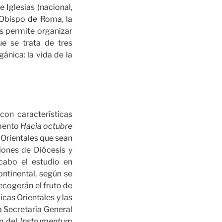
e Iglesias (nacional,
l Obispo de Roma, la
es permite organizar
ue se trata de tres
ánica: la vida de la
con características
umento
Hacia octubre
s Orientales que sean
iones de Diócesis y
cabo el estudio en
ontinental, según se
recogerán el fruto de
icas Orientales y las
a Secretaría General
ón del
Instrumentum