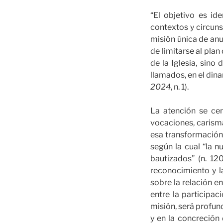
“El objetivo es id
contextos y circuns
misión única de anu
de limitarse al pla
de la Iglesia, sin
llamados, en el dina
2024
, n. 1).
La atención se cen
vocaciones, carisma
esa transformación 
según la cual “la 
bautizados” (n. 12
reconocimiento y l
sobre la relación e
entre la participac
misión, será profun
y en la concreción 