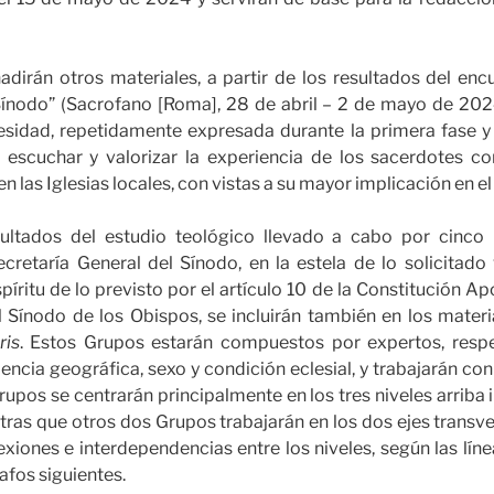
ñadirán otros materiales, a partir de los resultados del enc
Sínodo” (Sacrofano [Roma], 28 de abril – 2 de mayo de 20
esidad, repetidamente expresada durante la primera fase y
 escuchar y valorizar la experiencia de los sacerdotes 
en las Iglesias locales, con vistas a su mayor implicación en e
esultados del estudio teológico llevado a cabo por cinco
cretaría General del Sínodo, en la estela de lo solicitado
píritu de lo previsto por el artículo 10 de la Constitución A
 Sínodo de los Obispos, se incluirán también en los materi
ris
. Estos Grupos estarán compuestos por expertos, respe
ncia geográfica, sexo y condición eclesial, y trabajarán co
 Grupos se centrarán principalmente en los tres niveles arriba
ntras que otros dos Grupos trabajarán en los dos ejes transv
nexiones e interdependencias entre los niveles, según las lín
afos siguientes.