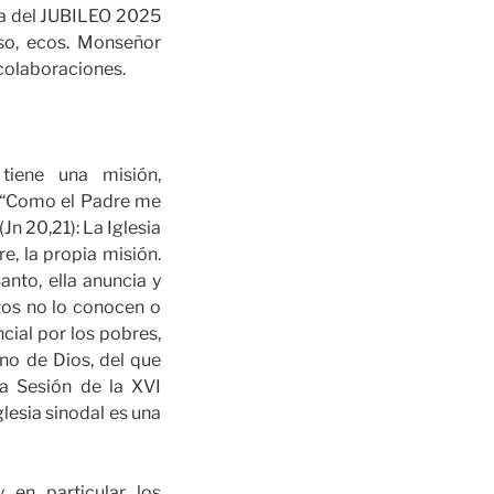
da del JUBILEO 2025
so, ecos. Monseñor
 colaboraciones.
tiene una misión,
. “Como el Padre me
Jn 20,21): La Iglesia
re, la propia misión.
anto, ella anuncia y
tos no lo conocen o
cial por los pobres,
ino de Dios, del que
a Sesión de la XVI
lesia sinodal es una
 en particular los