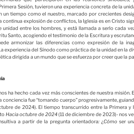
 Primera Sesión, tuvieron una experiencia concreta de la unida
o en un tiempo como el nuestro, marcado por crecientes des
a continua explosión de conflictos, la Iglesia es en Cristo si
e unidad entre los hombres, y está llamada a serlo cada ve
itu Santo, acogiendo el testimonio de la Escritura y escrutan
uede armonizar las diferencias como expresión de la inag
 La experiencia del Sínodo como práctica de la unidad en la d
fética dirigida a un mundo que se esfuerza por creer que la pa
ía
 nos ha hecho cada vez más conscientes de nuestra misión. E
ta conciencia fue “tomando cuerpo” progresivamente, guiando
tubre de 2024). El tiempo transcurrido entre la Primera y 
nto
Hacia octubre de 2024
(11 de diciembre de 2023)- nos 
sultiva a partir de la pregunta orientadora
:
¿
Cómo
ser una