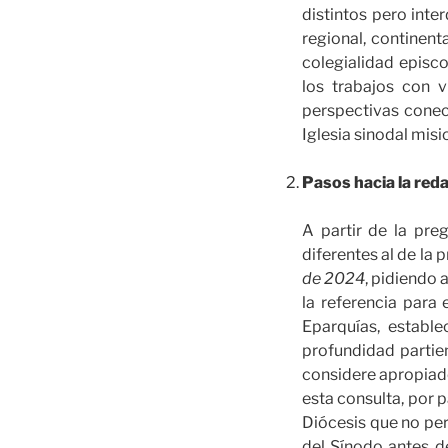
distintos pero inter
regional, continent
colegialidad episco
los trabajos con v
perspectivas conect
Iglesia sinodal misi
Pasos hacia la red
A partir de la pre
diferentes al de la
de 2024
, pidiendo 
la referencia para
Eparquías, establ
profundidad partien
considere apropiado 
esta consulta, por p
Diócesis que no per
del Sínodo antes d