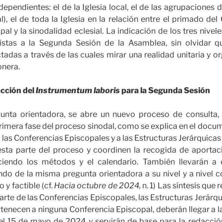
dependientes: el de la Iglesia local, el de las agrupaciones d
al), el de toda la Iglesia en la relación entre el primado de
pal y la sinodalidad eclesial. La indicación de los tres nivel
istas a la Segunda Sesión de la Asamblea, sin olvidar q
adas a través de las cuales mirar una realidad unitaria y org
onera.
acción del
Instrumentum laboris
para la Segunda Sesión
gunta orientadora, se abre un nuevo proceso de consulta, 
 primera fase del proceso sinodal, como se explica en el doc
a las Conferencias Episcopales y a las Estructuras Jerárquica
 esta parte del proceso y coordinen la recogida de aportac
eciendo los métodos y el calendario. También llevarán a 
do de la misma pregunta orientadora a su nivel y a nivel c
y factible (cf.
Hacia octubre de 2024,
n. 1) Las síntesis que 
arte de las Conferencias Episcopales, las Estructuras Jerárqu
tenecen a ninguna Conferencia Episcopal, deberán llegar a l
el 15 de mayo de 2024 y servirán de base para la redacci