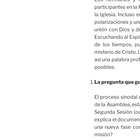
participantes en la
la Iglesia. Inclus
polarizaciones y un
unión con Dios y d
Escuchando al Espír
de los tiempos, p
misterio de Cristo.
así una palabra pro
posibles.
La pregunta que gu
El proceso sinodal
de la Asamblea, es
Segunda Sesión (oc
explica el docume
una nueva fase con
misión?