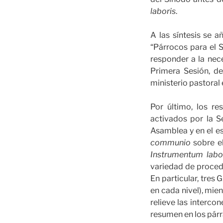
laboris
.
A las síntesis se a
“Párrocos para el 
responder a la nec
Primera Sesión, de
ministerio pastoral 
Por último, los r
activados por la Se
Asamblea y en el es
communio
sobre el
Instrumentum labo
variedad de procede
En particular, tres
en cada nivel), mie
relieve las interco
resumen en los párr