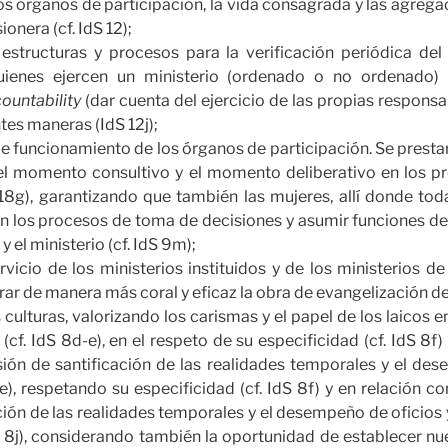
los órganos de participación, la vida consagrada y las agrega
onera (cf. IdS 12);
 estructuras y procesos para la verificación periódica del
ienes ejercen un ministerio (ordenado o no ordenado) en
ountability
(dar cuenta del ejercicio de las propias responsa
tes maneras (IdS 12j);
 de funcionamiento de los órganos de participación. Se presta
e el momento consultivo y el momento deliberativo en los 
 18g), garantizando que también las mujeres, allí donde tod
en los procesos de toma de decisiones y asumir funciones de
y el ministerio (cf. IdS 9m);
ervicio de los ministerios instituidos y de los ministerios 
rar de manera más coral y eficaz la obra de evangelización de l
as culturas, valorizando los carismas y el papel de los laicos en
 (cf. IdS 8d-e), en el respeto de su especificidad (cf. IdS 8f)
sión de santificación de las realidades temporales y el de
e), respetando su especificidad (cf. IdS 8f) y en relación con
ción de las realidades temporales y el desempeño de oficios 
IdS 8j), considerando también la oportunidad de establecer nue