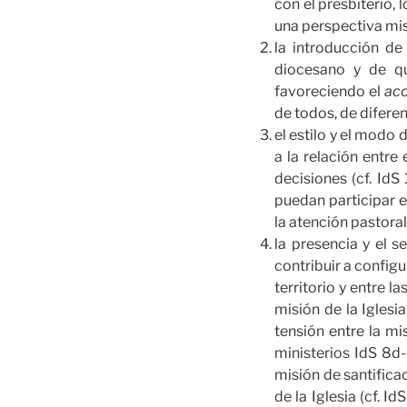
con el presbiterio, 
una perspectiva misi
la introducción de
diocesano y de qu
favoreciendo el
acc
de todos, de diferen
el estilo y el modo
a la relación entr
decisiones (cf. IdS
puedan participar 
la atención pastoral 
la presencia y el s
contribuir a configu
territorio y entre l
misión de la Iglesia
tensión entre la mi
ministerios IdS 8d-
misión de santifica
de la Iglesia (cf. 