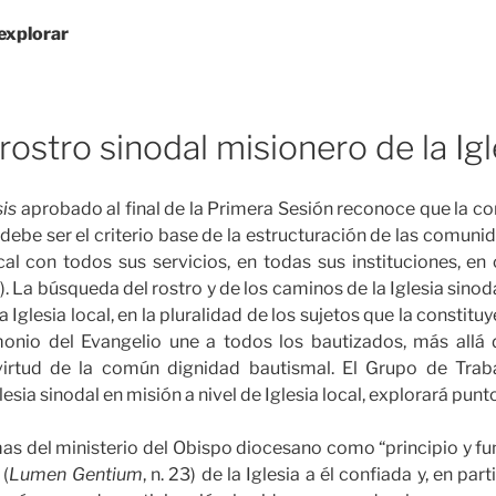
explorar
ro sinodal misionero de la Igle
sis
aprobado al final de la Primera Sesión reconoce que la c
“debe ser el criterio base de la estructuración de las comunid
ocal con todos sus servicios, en todas sus instituciones, 
. La búsqueda del rostro y de los caminos de la Iglesia sinod
Iglesia local, en la pluralidad de los sujetos que la constituye
monio del Evangelio une a todos los bautizados, más allá 
virtud de la común dignidad bautismal. El Grupo de Trab
lesia sinodal en misión a nivel de Iglesia local, explorará pun
rmas del ministerio del Obispo diocesano como “principio y
 (
Lumen Gentium
, n. 23) de la Iglesia a él confiada y, en part