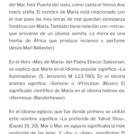
del Mar, feliz Puerta del cielo, como canta el himno Ave
maris stella. El nombre de María está relacionado con
el mar pues las tres letras de mar guardan semejanza
fonética con María. También tiene relación con «mirra»,
que proviene de un idioma semita. La mirra es una
hierba de África que produce incienso y perfume
(Jesús Marí Ballester).
En el libro «Mes de María» del Padre Eliecer Salesman,
se explica que María en el idioma popular significa: «La
Iluminadora». (S. Jeronimo M 1.23.780). En el idioma
arameo significa: «Señora» o «Princesa» (Bover). El
significado científico de María en el idioma hebreo es:
«Hermosa» (Banderhewer).
En el idioma egipcio que fue donde primero se utilizó
este nombre significa: «La preferida de Yahvé Dios».
(Exodo 15, 20). Mar o Myr, en egipcio significaba la más
preferida de las hijas. Y «Ya» o «Yam», significaba: El