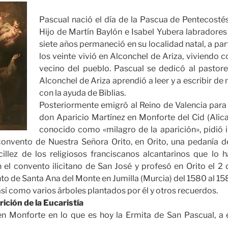
Pascual nació el día de la Pascua de Pentecostés
Hijo de Martín Baylón e Isabel Yubera labradores 
siete años permaneció en su localidad natal, a part
los veinte vivió en Alconchel de Ariza, viviendo c
vecino del pueblo. Pascual se dedicó al pastore
Alconchel de Ariza aprendió a leer y a escribir d
con la ayuda de Biblias.
Posteriormente emigró al Reino de Valencia para 
don Aparicio Martínez en Monforte del Cid (Alica
conocido como «milagro de la aparición», pidió i
 convento de Nuestra Señora Orito, en Orito, una pedanía d
illez de los religiosos franciscanos alcantarinos que lo ha
 el convento ilicitano de San José y profesó en Orito el 2
to de Santa Ana del Monte en Jumilla (Murcia) del 1580 al 158
así como varios árboles plantados por él y otros recuerdos.
rición de la Eucaristía
en Monforte en lo que es hoy la Ermita de San Pascual, a