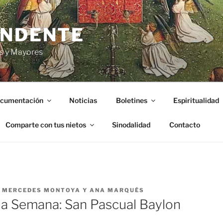
ENDENTE
s y Mayores
cumentación
Noticias
Boletines
Espiritualidad
Comparte con tus nietos
Sinodalidad
Contacto
R
MERCEDES MONTOYA Y ANA MARQUÉS
 la Semana: San Pascual Baylon