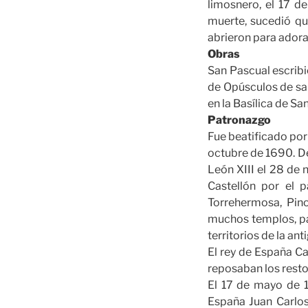
limosnero, el 17 d
muerte, sucedió qu
abrieron para adora
Obras
San Pascual escribi
de Opúsculos de san
en la Basílica de San
Patronazgo
Fue beatificado por
octubre de 1690. De
León XIII el 28 de
Castellón por el 
Torrehermosa, Pino
muchos templos, pa
territorios de la a
El rey de España Ca
reposaban los resto
El 17 de mayo de 1
España Juan Carlos 