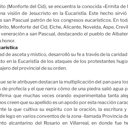
ito (Monforte del Cid), se encuentra la conocida «Ermita de
a visión de Jesucristo en la Eucaristía. Este hecho sirvió
 san Pascual patrón de los congresos eucarísticos. En toda
rito, Monforte del Cid, Elche, Alicante, Novelda, Aspe, Crevil
 veneración a san Pascual, destacando el pueblo de Albater
u honor.
carística
 de asceta y místico, desarrolló su fe a través de la caridad
sto en la Eucaristía de los ataques de los protestantes hu
ero del provincial de su orden.
ue se le atribuyen destacan la multiplicación del pan para lo
 de profecía y el que narra cómo de una piedra salió agua 
 afirma que muchas veces orando experimentaba tanta aleg
nos creen que su apellido es un apodo por esta reacción caract
te la que cultiva su espíritu con la oración, la escritura 
e lego en varios conventos de la zona -llamada Provincia de
to alcantarino del Rosario en Villarreal, en donde fue h