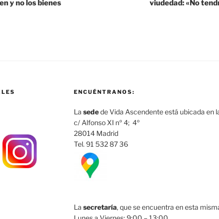
ien y no los bienes
viudedad: «No tendr
ALES
ENCUÉNTRANOS:
La
sede
de Vida Ascendente está ubicada en la
c/ Alfonso XI nº 4; 4º
28014 Madrid
Tel. 91 532 87 36
La
secretaría
, que se encuentra en esta misma 
Lunes a Viernes: 9:00 – 13:00