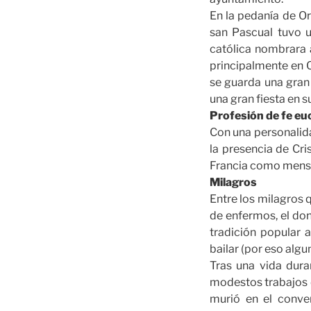
En la pedanía de Or
san Pascual tuvo un
católica nombrara a
principalmente en O
se guarda una gran
una gran fiesta en s
Profesión de fe eu
Con una personalidad
la presencia de Cri
Francia como mensaj
Milagros
Entre los milagros q
de enfermos, el don
tradición popular
bailar (por eso algu
Tras una vida duran
modestos trabajos d
murió en el conven