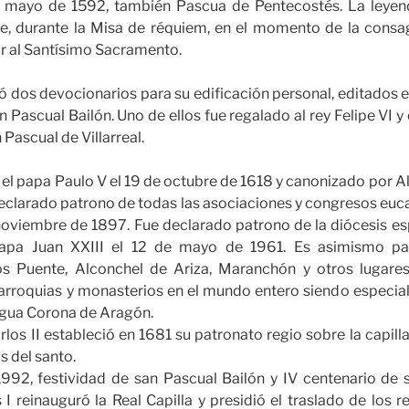
e mayo de 1592, también Pascua de Pentecostés. La leyen
e, durante la Misa de réquiem, en el momento de la consag
r al Santísimo Sacramento.
ó dos devocionarios para su edificación personal, editados e
 Pascual Bailón. Uno de ellos fue regalado al rey Felipe VI y 
 Pascual de Villarreal.
 el papa Paulo V el 19 de octubre de 1618 y canonizado por Ale
clarado patrono de todas las asociaciones y congresos euca
 noviembre de 1897. Fue declarado patrono de la diócesis e
papa Juan XXIII el 12 de mayo de 1961. Es asimismo patr
s Puente, Alconchel de Ariza, Maranchón y otros lugares,
rroquias y monasterios en el mundo entero siendo especi
ntigua Corona de Aragón.
rlos II estableció en 1681 su patronato regio sobre la capilla
s del santo.
992, festividad de san Pascual Bailón y IV centenario de s
I reinauguró la Real Capilla y presidió el traslado de los r