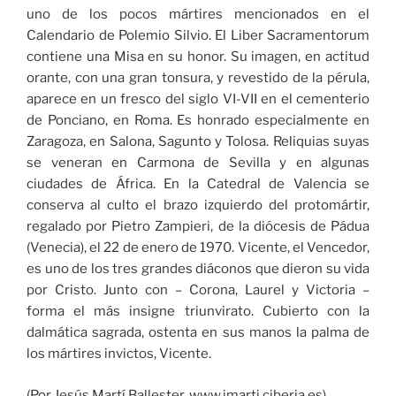
uno de los pocos mártires mencionados en el
Calendario de Polemio Silvio. El Liber Sacramentorum
contiene una Misa en su honor. Su imagen, en actitud
orante, con una gran tonsura, y revestido de la pérula,
aparece en un fresco del siglo VI-VII en el cementerio
de Ponciano, en Roma. Es honrado especialmente en
Zaragoza, en Salona, Sagunto y Tolosa. Reliquias suyas
se veneran en Carmona de Sevilla y en algunas
ciudades de África. En la Catedral de Valencia se
conserva al culto el brazo izquierdo del protomártir,
regalado por Pietro Zampieri, de la diócesis de Pádua
(Venecia), el 22 de enero de 1970. Vicente, el Vencedor,
es uno de los tres grandes diáconos que dieron su vida
por Cristo. Junto con – Corona, Laurel y Victoria –
forma el más insigne triunvirato. Cubierto con la
dalmática sagrada, ostenta en sus manos la palma de
los mártires invictos, Vicente.
(Por Jesús Martí Ballester, www.jmarti.ciberia.es)