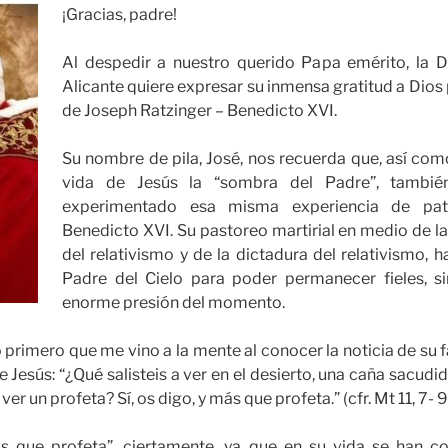
¡Gracias, padre!
Al despedir a nuestro querido Papa emérito, la D
Alicante quiere expresar su inmensa gratitud a Dios 
de Joseph Ratzinger – Benedicto XVI.
Su nombre de pila, José, nos recuerda que, así com
vida de Jesús la “sombra del Padre”, tambi
experimentado esa misma experiencia de pat
Benedicto XVI. Su pastoreo martirial en medio de l
del relativismo y de la dictadura del relativismo, h
Padre del Cielo para poder permanecer fieles, s
enorme presión del momento.
primero que me vino a la mente al conocer la noticia de su f
 Jesús: “¿Qué salisteis a ver en el desierto, una caña sacudid
 ver un profeta? Sí, os digo, y más que profeta.” (cfr. Mt 11, 7- 9
s que profeta”, ciertamente, ya que en su vida se han c