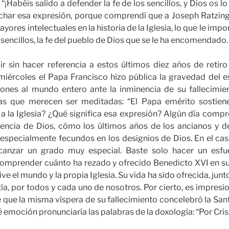
: “¡Habéis salido a defender la fe de los sencillos, y Dios os 
har esa expresión, porque comprendí que a Joseph Ratzing
yores intelectuales en la historia de la Iglesia, lo que le im
s sencillos, la fe del pueblo de Dios que se le ha encomendado.
ir sin hacer referencia a estos últimos diez años de retiro
iércoles el Papa Francisco hizo pública la gravedad del 
iones al mundo entero ante la inminencia de su fallecimie
as que merecen ser meditadas: “El Papa emérito sostiene
e a la Iglesia? ¿Qué significa esa expresión? Algún día co
encia de Dios, cómo los últimos años de los ancianos y d
r especialmente fecundos en los designios de Dios. En el ca
canzar un grado muy especial. Baste solo hacer un esfue
comprender cuánto ha rezado y ofrecido Benedicto XVI en su 
ive el mundo y la propia Iglesia. Su vida ha sido ofrecida, junt
tía, por todos y cada uno de nosotros. Por cierto, es impresi
que la misma víspera de su fallecimiento concelebró la Sant
 emoción pronunciaría las palabras de la doxología: “Por Cristo