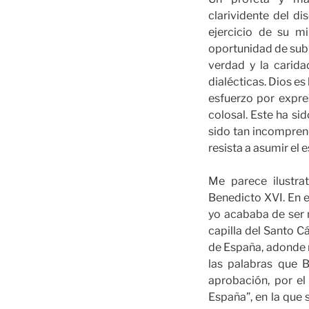
clarividente del di
ejercicio de su mi
oportunidad de subr
verdad y la carida
dialécticas. Dios e
esfuerzo por expres
colosal. Este ha si
sido tan incomprend
resista a asumir el 
Me parece ilustra
Benedicto XVI. En e
yo acababa de ser 
capilla del Santo C
de España, adonde 
las palabras que B
aprobación, por el
España”, en la que 