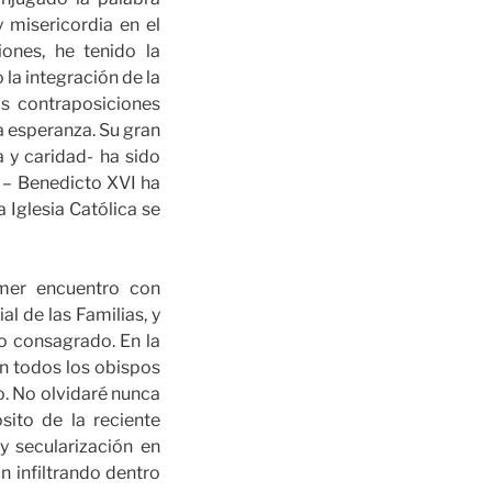
y misericordia en el
iones, he tenido la
la integración de la
as contraposiciones
a esperanza. Su gran
a y caridad- ha sido
r – Benedicto XVI ha
 Iglesia Católica se
imer encuentro con
l de las Familias, y
o consagrado. En la
on todos los obispos
. No olvidaré nunca
sito de la reciente
y secularización en
n infiltrando dentro