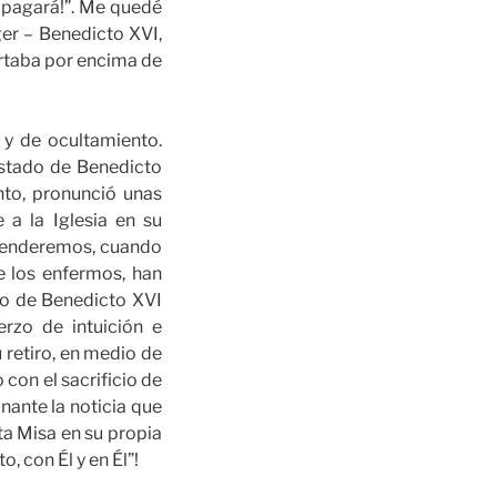
lo pagará!”. Me quedé
er – Benedicto XVI,
portaba por encima de
 y de ocultamiento.
estado de Benedicto
nto, pronunció unas
 a la Iglesia en su
mprenderemos, cuando
e los enfermos, han
so de Benedicto XVI
rzo de intuición e
retiro, en medio de
o con el sacrificio de
onante la noticia que
a Misa en su propia
, con Él y en Él”!