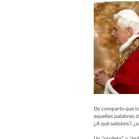
Os comparto que lo 
aquellas palabras de
¿A qué salisteis?, ¿a
Un “profeta” y “má