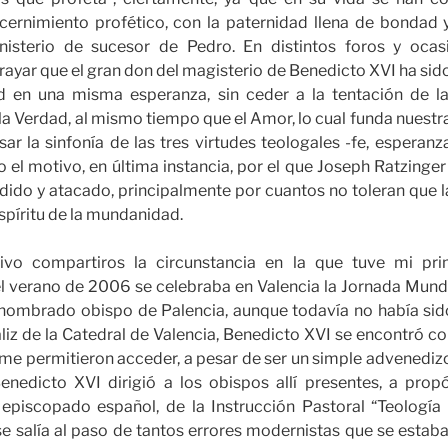
scernimiento profético, con la paternidad llena de bondad 
nisterio de sucesor de Pedro. En distintos foros y ocas
ayar que el gran don del magisterio de Benedicto XVI ha sido 
d en una misma esperanza, sin ceder a la tentación de l
s la Verdad, al mismo tiempo que el Amor, lo cual funda nuestr
ar la sinfonía de las tres virtudes teologales -fe, esperanz
do el motivo, en última instancia, por el que Joseph Ratzinge
ido y atacado, principalmente por cuantos no toleran que la
espíritu de la mundanidad.
tivo compartiros la circunstancia en la que tuve mi pr
l verano de 2006 se celebraba en Valencia la Jornada Mundia
nombrado obispo de Palencia, aunque todavía no había sid
áliz de la Catedral de Valencia, Benedicto XVI se encontró c
me permitieron acceder, a pesar de ser un simple advenedizo
enedicto XVI dirigió a los obispos allí presentes, a propó
 episcopado español, de la Instrucción Pastoral “Teología 
se salía al paso de tantos errores modernistas que se estaba