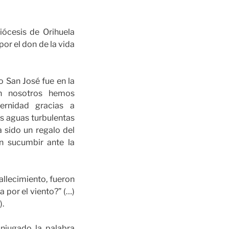
iócesis de Orihuela
por el don de la vida
o San José fue en la
én nosotros hemos
ernidad gracias a
as aguas turbulentas
a sido un regalo del
in sucumbir ante la
allecimiento, fueron
a por el viento?” (…)
).
onjugado la palabra