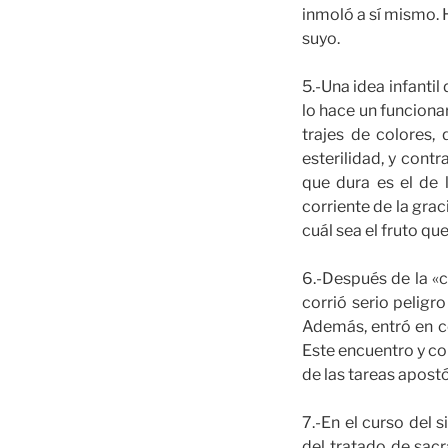
inmoló a sí mismo. 
suyo.
5.-Una idea infanti
lo hace un funciona
trajes de colores,
esterilidad, y cont
que dura es el de 
corriente de la grac
cuál sea el fruto qu
6.-Después de la «c
corrió serio peligro
Además, entró en co
Este encuentro y con
de las tareas apostó
7.-En el curso del 
del tratado de sacr