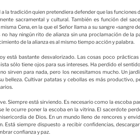
el a la tradición quien pretendiera defender que las funciones
amente sacramental y cultural. También es función del sac
 misma Cena, en la que el Señor llama a su sangre «sangre de 
 no hay ningún rito de alianza sin una proclamación de la p
imiento de la alianza es al mismo tiempo acción y palabra.
hoy está bastante desvalorizado. Las cosas poco prácticas 
ta sólo tiene ojos para sus intereses. Ha perdido el sentido
 no sirven para nada, pero los necesitamos mucho. Un jardí
 belleza. Cultivar patatas y cebollas es más productivo, pe
arios.
irve. Siempre está sirviendo. Es necesario como la escoba par
se le ocurre poner la escoba en la vitrina. El sacerdote per
isericordia de Dios. En un mundo lleno de rencores y envid
. Está siempre dispuesto a recibir confidencias, descargar 
mbrar confianza y paz.