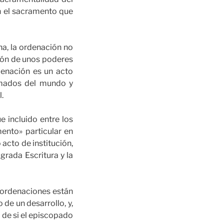
n el sacramento que
na, la ordenación no
ión de unos poderes
rdenación es un acto
omados del mundo y
.
e incluido entre los
ento» particular en
o acto de institución,
grada Escritura y la
s ordenaciones están
 de un desarrollo, y,
o de si el episcopado