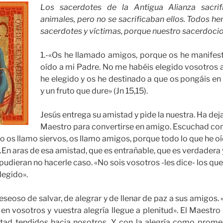
Los sacerdotes de la Antigua Alianza sacrif
animales, pero no se sacrificaban ellos. Todos h
sacerdotes y víctimas, porque nuestro sacerdocio
1.-«Os he llamado amigos, porque os he manifes
oído a mi Padre. No me habéis elegido vosotros a
he elegido y os he destinado a que os pongáis en 
y un fruto que dure» (Jn 15,15).
Jesús entrega su amistad y pide la nuestra. Ha dej
Maestro para convertirse en amigo. Escuchad co
 os llamo siervos, os llamo amigos, porque todo lo que he oí
n aras de esa amistad, que es entrañable, que es verdadera 
 pudieran no hacerle caso. «No sois vosotros -les dice- los qu
legido».
eoso de salvar, de alegrar y de llenar de paz a sus amigos.
 en vosotros y vuestra alegría llegue a plenitud». El Maestro
stad tendidos hacia nosotros. Y con la alegría como prom