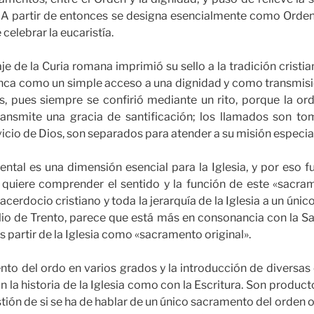
a. A partir de entonces se designa esencialmente como Orde
 celebrar la eucaristía.
je de la Curia romana imprimió su sello a la tradición cristia
nca como un simple acceso a una dignidad y como transmis
cos, pues siempre se confirió mediante un rito, porque la o
ransmite una gracia de santificación; los llamados son t
icio de Dios, son separados para atender a su misión especial
ntal es una dimensión esencial para la Iglesia, y por eso fu
 quiere comprender el sentido y la función de este «sacram
sacerdocio cristiano y toda la jerarquía de la Iglesia a un únic
io de Trento, parece que está más en consonancia con la Sa
s partir de la Iglesia como «sacramento original».
nto del ordo en varios grados y la introducción de diversa
 la historia de la Iglesia como con la Escritura. Son producto
estión de si se ha de hablar de un único sacramento del orden 