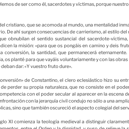
Hemos de ser como él, sacerdotes y víctimas, porque nuestro
l del cristiano, que se acomoda al mundo, una mentalidad inm
rio. De ahí surgen consecuencias de carrierismo, al estilo del
 que obnubilan el sentido sustancial del sacerdote-víctima
radicen la misión: «para que os pongáis en camino y deis fruto
la conversión, la santidad, que permanecerá eternamente.
ia, os planté para que vayáis voluntariamente y con las obras 
e deban dar: «Y vuestro fruto dure».
onversión» de Constantino, el clero eclesiástico hizo su en
 de perder su propia naturaleza, que no consiste en el poder,
mpetencia con el poder secular al aparecer en la escena de l
frontación con la jerarquía civil condujo no sólo a una ampli
licas, sino que también oscureció el aspecto colegial del servi
siglo XI comienza la teología medieval a distinguir clarament
amentos, entre el Orden y la dignidad, y puso de relieve la