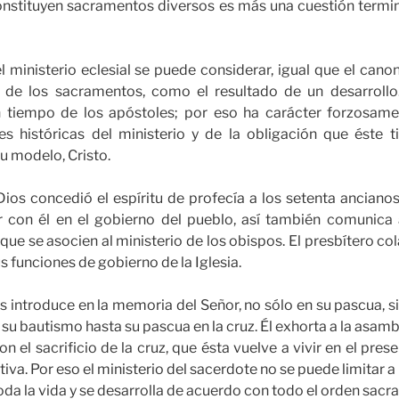
constituyen sacramentos diversos es más una cuestión termin
l ministerio eclesial se puede considerar, igual que el canon
 de los sacramentos, como el resultado de un desarrollo.
 tiempo de los apóstoles; por eso ha carácter forzosame
es históricas del ministerio y de la obligación que éste 
u modelo, Cristo.
ios concedió el espíritu de profecía a los setenta anciano
r con él en el gobierno del pueblo, así también comunica 
 que se asocien al ministerio de los obispos. El presbítero co
us funciones de gobierno de la Iglesia.
os introduce en la memoria del Señor, no sólo en su pascua, si
 su bautismo hasta su pascua en la cruz. Él exhorta a la asamb
con el sacrificio de la cruz, que ésta vuelve a vivir en el pre
va. Por eso el ministerio del sacerdote no se puede limitar a
da la vida y se desarrolla de acuerdo con todo el orden sacr