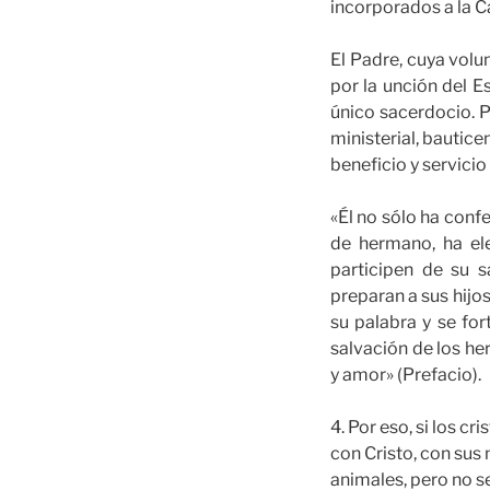
incorporados a la C
El Padre, cuya volu
por la unción del Es
único sacerdocio. P
ministerial, bautic
beneficio y servici
«Él no sólo ha conf
de hermano, ha el
participen de su s
preparan a sus hijo
su palabra y se for
salvación de los he
y amor» (Prefacio).
4. Por eso, si los 
con Cristo, con sus
animales, pero no s