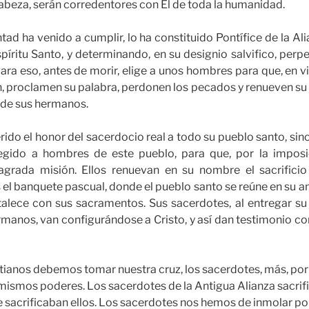
abeza, serán corredentores con El de toda la humanidad.
ntad ha venido a cumplir, lo ha constituido Pontífice de la Al
píritu Santo, y determinando, en su designio salvifico, perpe
ara eso, antes de morir, elige a unos hombres para que, en v
en, proclamen su palabra, perdonen los pecados y renueven su p
o de sus hermanos.
erido el honor del sacerdocio real a todo su pueblo santo, si
egido a hombres de este pueblo, para que, por la imposi
agrada misión. Ellos renuevan en su nombre el sacrificio
s el banquete pascual, donde el pueblo santo se reúne en su a
talece con sus sacramentos. Sus sacerdotes, al entregar su 
rmanos, van configurándose a Cristo, y así dan testimonio co
cristianos debemos tomar nuestra cruz, los sacerdotes, más, p
 mismos poderes. Los sacerdotes de la Antigua Alianza sacrifi
e sacrificaban ellos. Los sacerdotes nos hemos de inmolar po