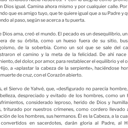
n Dios igual. Camina ahora mismo y por cualquier calle. Por 
endo que es amigo tuyo, que te quiere igual que a su Padre y q
iendo al paso, según se acerca a tu puerta.
e Dios ama, creó el mundo. El pecado es un desequilibrio, u
era de su órbita, como un hueso fuera de su sitio, busc
egoísmo, de la soberbia. Como un sol que se sale del 
straron el camino y la meta de la felicidad. De ahí nace
miento, del dolor, por amor, para restablecer el equilibrio y el 
 Hijo, a «aplastar la cabeza de la serpiente», haciéndose 
 muerte de cruz, con el Corazón abierto.
, el Siervo de Yahvé, que, «desfigurado no parecía hombre, 
sin belleza, despreciado y evitado de los hombres, como un
rimientos, considerado leproso, herido de Dios y humill
s, triturado por nuestros crímenes, como cordero llevado 
ención de los hombres, sus hermanos. Él es la Cabeza, a la cua
convertidos en sacerdotes, darán gloria al Padre, al Hij