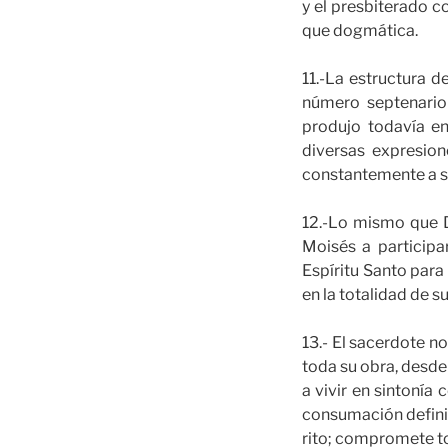
y el presbiterado 
que dogmática.
11.-La estructura de
número septenario
produjo todavía en
diversas expresion
constantemente a s
12.-Lo mismo que D
Moisés a participa
Espíritu Santo para
en la totalidad de s
13.- El sacerdote n
toda su obra, desde
a vivir en sintonía 
consumación definiti
rito; compromete to