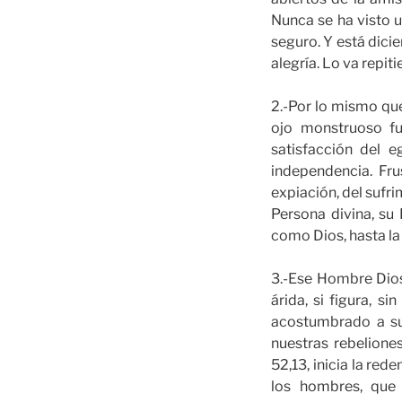
Nunca se ha visto u
seguro. Y está dici
alegría. Lo va repit
2.-Por lo mismo qu
ojo monstruoso fu
satisfacción del 
independencia. Fru
expiación, del sufri
Persona divina, su
como Dios, hasta la
3.-Ese Hombre Dios
árida, si figura, 
acostumbrado a suf
nuestras rebelione
52,13, inicia la red
los hombres, que 