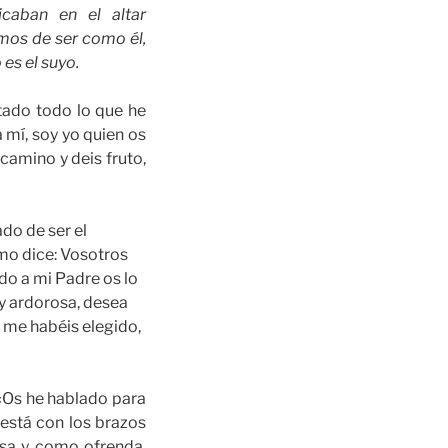
icaban en el altar
emos de ser como él,
 es el suyo
.
tado todo lo que he
 mí, soy yo quien os
camino y deis fruto,
ado de ser el
mo dice: Vosotros
do a mi Padre os lo
y ardorosa, desea
e me habéis elegido,
 «Os he hablado para
 está con los brazos
esa y como ofrenda.