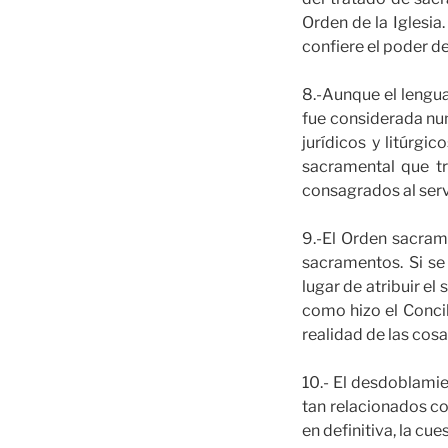
Orden de la Iglesi
confiere el poder de
8.-Aunque el lengua
fue considerada nu
jurídicos y litúrgi
sacramental que t
consagrados al serv
9.-El Orden sacrame
sacramentos. Si se
lugar de atribuir el 
como hizo el Concil
realidad de las cosa
10.- El desdoblamie
tan relacionados con
en definitiva, la cu