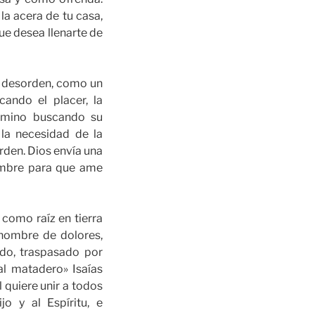
la acera de tu casa,
ue desea llenarte de
n desorden, como un
ando el placer, la
camino buscando su
 la necesidad de la
orden. Dios envía una
hombre para que ame
como raíz en tierra
 hombre de dolores,
ado, traspasado por
al matadero» Isaías
l quiere unir a todos
o y al Espíritu, e