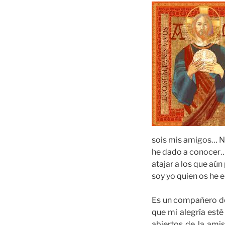
sois mis amigos… No
he dado a conocer…E
atajar a los que aún
soy yo quien os he e
Es un compañero des
que mi alegría esté
abiertos de la ami