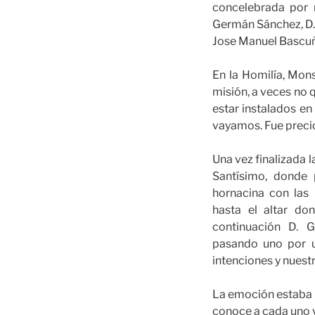
concelebrada por 
Germán Sánchez, D. 
Jose Manuel Bascuñ
En la Homilía, Mon
misión, a veces no 
estar instalados en
vayamos. Fue preci
Una vez finalizada l
Santísimo, donde
hornacina con las 
hasta el altar d
continuación D. 
pasando uno por u
intenciones y nuest
La emoción estaba a 
conoce a cada uno y