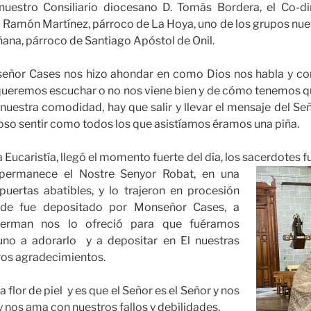
nuestro Consiliario diocesano D. Tomás Bordera, el Co-d
Ramón Martínez, párroco de La Hoya, uno de los grupos nuev
ana, párroco de Santiago Apóstol de Onil.
señor Cases nos hizo ahondar en como Dios nos habla y co
queremos escuchar o no nos viene bien y de cómo tenemos qu
 nuestra comodidad, hay que salir y llevar el mensaje del S
oso sentir como todos los que asistíamos éramos una piña.
a Eucaristía, llegó el momento fuerte del día, los sacerdotes
f
 permanece el Nostre Senyor Robat, en una
puertas abatibles, y lo trajeron en procesión
onde fue depositado por Monseñor Cases, a
German nos lo ofreció para que fuéramos
no a adorarlo y a depositar en El nuestras
ros agradecimientos.
flor de piel y es que el Señor es el Señor y nos
 nos ama con nuestros fallos y debilidades.