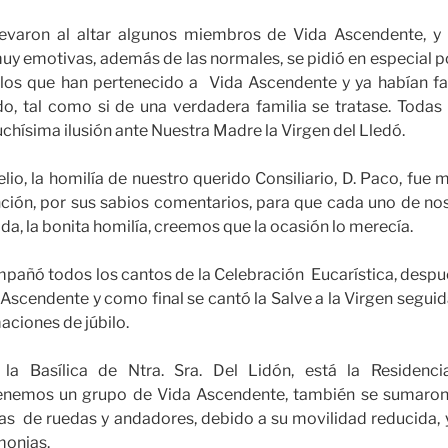
levaron al altar algunos miembros de Vida Ascendente, y 
uy emotivas, además de las normales, se pidió en especial p
 los que han pertenecido a Vida Ascendente y ya habían fal
do, tal como si de una verdadera familia se tratase. Todas 
hísima ilusión ante Nuestra Madre la Virgen del Lledó.
io, la homilía de nuestro querido Consiliario, D. Paco, fue 
nción, por sus sabios comentarios, para que cada uno de n
ida, la bonita homilía, creemos que la ocasión lo merecía.
añó todos los cantos de la Celebración Eucarística, despué
 Ascendente y como final se cantó la Salve a la Virgen segui
aciones de júbilo.
a Basílica de Ntra. Sra. Del Lidón, está la Residenc
nemos un grupo de Vida Ascendente, también se sumaron a
llas de ruedas y andadores, debido a su movilidad reducida
monjas.