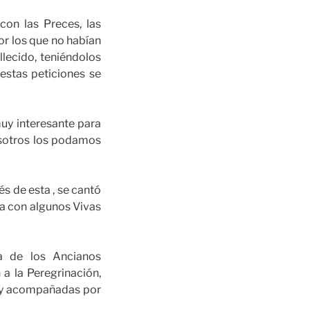
con las Preces, las
or los que no habían
lecido, teniéndolos
estas peticiones se
muy interesante para
osotros los podamos
s de esta , se cantó
da con algunos Vivas
ia de los Ancianos
 la Peregrinación,
, y acompañadas por