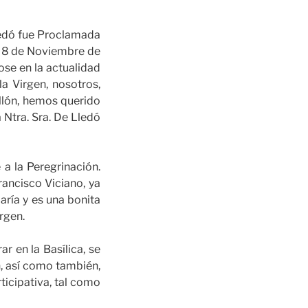
ledó fue Proclamada
l 8 de Noviembre de
ose en la actualidad
a Virgen, nosotros,
lón, hemos querido
a Ntra. Sra. De Lledó
a la Peregrinación.
Francisco Viciano, ya
María y es una bonita
rgen.
en la Basílica, se
n, así como también,
ticipativa, tal como