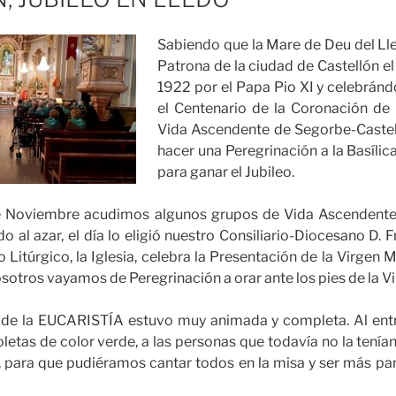
Sabiendo que la Mare de Deu del L
Patrona de la ciudad de Castellón e
1922 por el Papa Pio XI y celebránd
el Centenario de la Coronación de l
Vida Ascendente de Segorbe-Castel
hacer una Peregrinación a la Basílic
para ganar el Jubileo.
e Noviembre acudimos algunos grupos de Vida Ascendente 
o al azar, el día lo eligió nuestro Consiliario-Diocesano D. 
 Litúrgico, la Iglesia, celebra la Presentación de la Virgen 
sotros vayamos de Peregrinación a orar ante los pies de la Vi
 la EUCARISTÍA estuvo muy animada y completa. Al entrar 
oletas de color verde, a las personas que todavía no la tenía
, para que pudiéramos cantar todos en la misa y ser más par