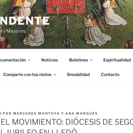
ENDENTE
s y Mayores
cumentación
Noticias
Boletines
Espiritualidad
Comparte con tus nietos
Sinodalidad
Contacto
3
POR
MERCEDES MONTOYA Y ANA MARQUÉS
DEL MOVIMIENTO: DIÓCESIS DE SEG
, JUBILEO EN LLEDÓ