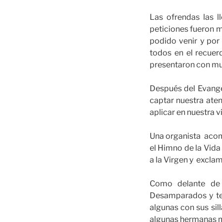
Las ofrendas las l
peticiones fueron m
podido venir y por
todos en el recuer
presentaron con muc
Después del Evangel
captar nuestra ate
aplicar en nuestra v
Una organista acomp
el Himno de la Vida
a la Virgen y exclam
Como delante de l
Desamparados y te
algunas con sus si
algunas hermanas 