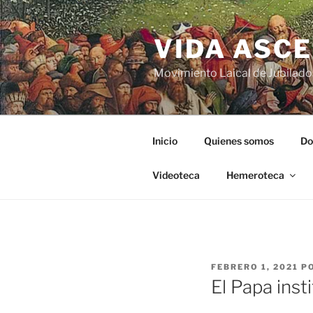
VIDA ASC
Movimiento Laical de Jubilado
Inicio
Quienes somos
Do
Videoteca
Hemeroteca
FEBRERO 1, 2021
P
El Papa inst