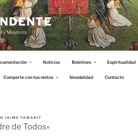
ENDENTE
s y Mayores
cumentación
Noticias
Boletines
Espiritualidad
Comparte con tus nietos
Sinodalidad
Contacto
OR
JAIME TAMARIT
dre de Todos»