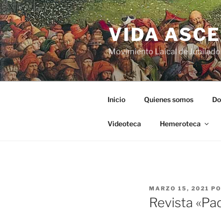
VIDA ASC
Movimiento Laical de Jubilado
Inicio
Quienes somos
Do
Videoteca
Hemeroteca
MARZO 15, 2021
P
Revista «Pa