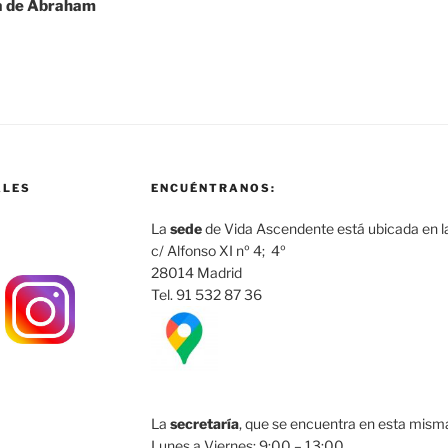
rra de Abraham
ALES
ENCUÉNTRANOS:
La
sede
de Vida Ascendente está ubicada en la
c/ Alfonso XI nº 4; 4º
28014 Madrid
Tel. 91 532 87 36
La
secretaría
, que se encuentra en esta misma 
Lunes a Viernes: 9:00 – 13:00