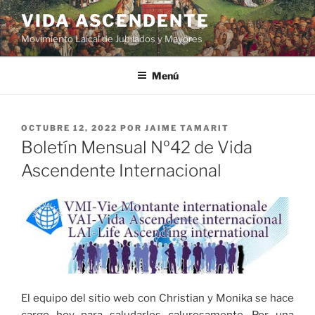
VIDA ASCENDENTE
Movimiento Laical de Jubilados y Mayores
Menú
OCTUBRE 12, 2022
POR
JAIME TAMARIT
Boletín Mensual Nº42 de Vida
Ascendente Internacional
El equipo del sitio web con Christian y Monika se hace
cargo hoy para saludarles calurosamente. Por una