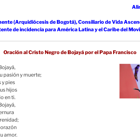
Ali
nte (Arquidiócesis de Bogotá), Consiliario de Vida Asce
ente de incidencia para América Latina y el Caribe del Mov
Oración al Cristo Negro de Bojayá por el Papa Francisco
Bojayá,
u pasión y muerte;
 y pies
us hijos
 en ti.
Bojayá,
ernura
erenidad;
corazón
tu amor.