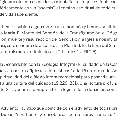
ógicamente con ascender la montaña en la que está ubicada 
ricamente con la “ascesis”, el camino espiritual de todo cris
de vida ascendente.
hemos subido alguna vez a una montaña y hemos sentido a
o María. El Monte del Sermón, de la Transfiguración, el Gólg
sión, muerte y resurrección del Señor. Hoy la Iglesia nos invit
ñía, este sendero de ascenso a la Plenitud. Es la hora del Sin
o los mismos sentimientos de Cristo Jesús. (Fil 2,5)
da Ascendente con la Ecología Integral? El cuidado de la 
mos a nuestras “Iglesias domésticas” a la Plataforma de Ac
piritualidad del diálogo intergeneracional para pasar de una 
8) a una cultura del cuidado (LS 229, 231). Una lectura profu
to Si´ ayudará a comprender la lógica de la donación com
l Adviento litúrgico que coincide con el adviento de todas c
Dubai, “nos honre y ennoblezca como seres humanos”