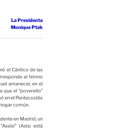
La Presidenta
Monique Ptak
nó el Cántico de las
orresponde al himno
quel amanecer, en el
a que el “poverello”
rmó en el Pentecostés
o hogar común.
dente en Madrid, un
ssisi” (Asís) está