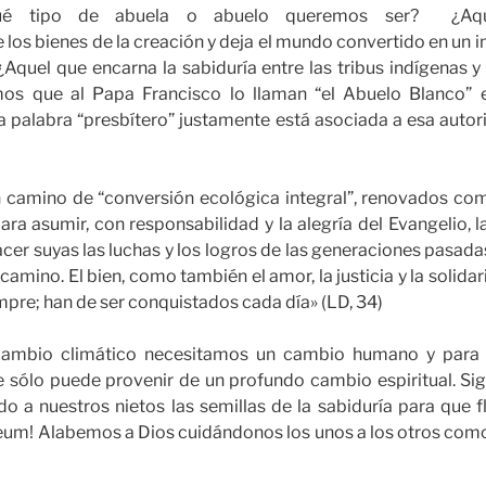
¿Qué tipo de abuela o abuelo queremos ser? ¿Aqu
los bienes de la creación y deja el mundo convertido en un
¿Aquel que encarna la sabiduría entre las tribus indígenas
os que al Papa Francisco lo llaman “el Abuelo Blanco” 
a palabra “presbítero” justamente está asociada a esa autor
 camino de “conversión ecológica integral”, renovados co
para asumir, con responsabilidad y la alegría del Evangelio, 
cer suyas las luchas y los logros de las generaciones pasadas
 camino. El bien, como también el amor, la justicia y la solida
mpre; han de ser conquistados cada día» (LD, 34)
 cambio climático necesitamos un cambio humano y para 
e sólo puede provenir de un profundo cambio espiritual. S
o a nuestros nietos las semillas de la sabiduría para que fl
um! Alabemos a Dios cuidándonos los unos a los otros como