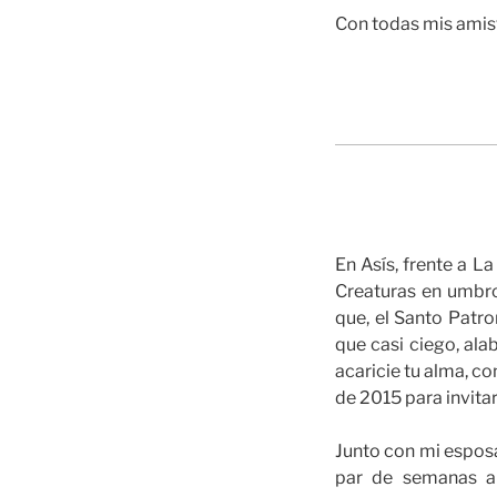
Con todas mis amist
En Asís, frente a L
Creaturas en umbro
que, el Santo Patro
que casi ciego, ala
acaricie tu alma, co
de 2015 para invita
Junto con mi espos
par de semanas an