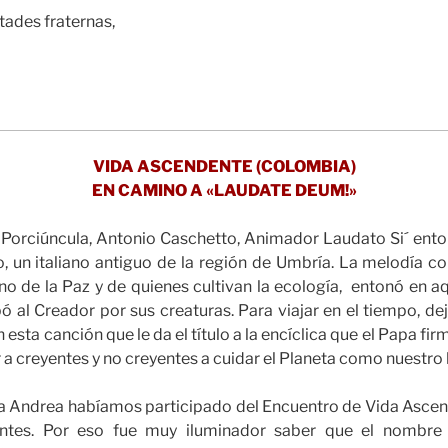
ades fraternas,
VIDA ASCENDENTE (COLOMBIA)
EN CAMINO A «LAUDATE DEUM!»
a Porciúncula, Antonio Caschetto, Animador Laudato Si´ ento
, un italiano antiguo de la región de Umbría. La melodía c
no de la Paz y de quienes cultivan la ecología, entonó en a
bó al Creador por sus creaturas. Para viajar en el tiempo, dej
n esta canción que le da el título a la encíclica que el Papa fi
r a creyentes y no creyentes a cuidar el Planeta como nuestr
a Andrea habíamos participado del Encuentro de Vida Ascen
tes. Por eso fue muy iluminador saber que el nombre “A