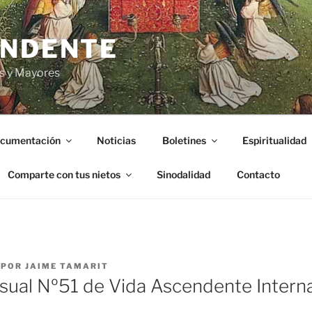
ENDENTE
s y Mayores
cumentación
Noticias
Boletines
Espiritualidad
Comparte con tus nietos
Sinodalidad
Contacto
POR
JAIME TAMARIT
sual Nº51 de Vida Ascendente Intern