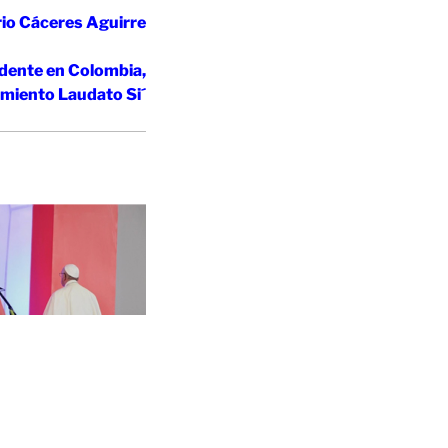
rio Cáceres Aguirre
ndente en Colombia,
imiento Laudato Si´