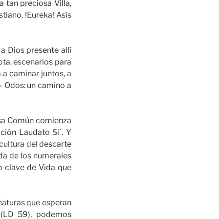
tan preciosa Villa,
tiano. !Eureka! Asís
 Dios presente allí
ota, escenarios para
a a caminar juntos, a
 – Odos: un camino a
Casa Común comienza
ción Laudato Si´. Y
cultura del descarte
nda de los numerales
o clave de Vida que
reaturas que esperan
 (LD 59), podemos