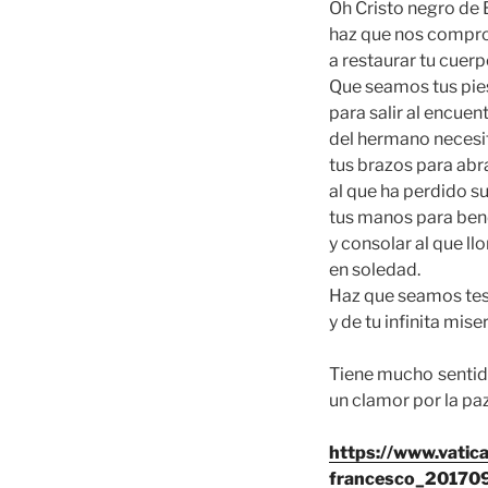
Oh Cristo negro de 
haz que nos comp
a restaurar tu cuerp
Que seamos tus pie
para salir al encuen
del hermano necesi
tus brazos para abr
al que ha perdido s
tus manos para ben
y consolar al que llo
en soledad.
Haz que seamos tes
y de tu infinita mise
Tiene mucho sentido
un clamor por la pa
https://www.vati
francesco_2017090