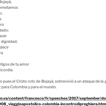
Bojayá,
rometamos
o.
s
tro
tado;
azar
u dignidad;
decir
ra
tigos de tu amor
ricordia.
 pues el Cristo roto de Bojayá, sobrevivió a un ataque de la g
z para Colombia y para el mundo.
can.va/content/francesco/fr/speeches/2017/september/d
8_viaggioapostolico-colombia-incontrodipreghiera.htm