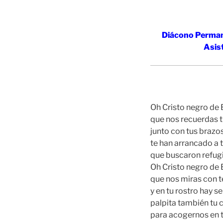
Diácono Permane
Asist
Oh Cristo negro de 
que nos recuerdas t
junto con tus brazos
te han arrancado a t
que buscaron refugio
Oh Cristo negro de 
que nos miras con t
y en tu rostro hay s
palpita también tu 
para acogernos en 